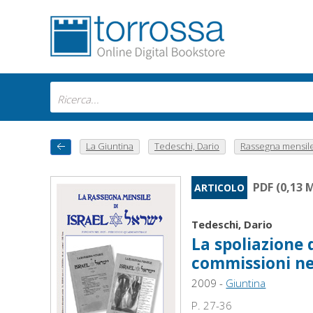
La Giuntina
Tedeschi, Dario
Rassegna mensile 
PDF (0,13 
ARTICOLO
Tedeschi, Dario
La spoliazione d
commissioni n
2009 -
Giuntina
P. 27-36