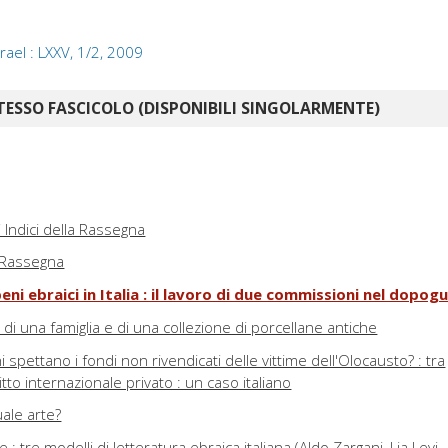
ael : LXXV, 1/2, 2009
TESSO FASCICOLO (DISPONIBILI SINGOLARMENTE)
 Indici della Rassegna
a Rassegna
eni ebraici in Italia : il lavoro di due commissioni nel dopog
 di una famiglia e di una collezione di porcellane antiche
hi spettano i fondi non rivendicati delle vittime dell'Olocausto? : tra
itto internazionale privato : un caso italiano
uale arte?
 : tre modelli di letteratura ebraica italiana (Aldo Zargani, Lia Levi,