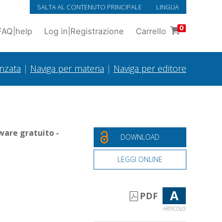
SALTA AL CONTENUTO PRINCIPALE
LINGUA
0
FAQ
|
help
Log in
|
Registrazione
Carrello
anzata
|
Naviga per materia
|
Naviga per editore
ware gratuito -
DOWNLOAD
LEGGI ONLINE
A
PDF
ARTICOLO