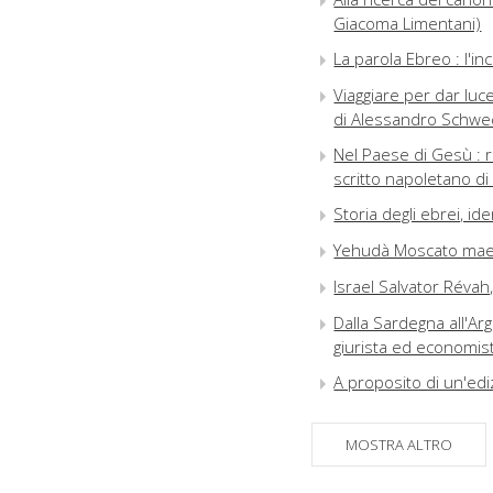
Giacoma Limentani)
La parola Ebreo : l'i
Viaggiare per dar luce
di Alessandro Schwe
Nel Paese di Gesù : ri
scritto napoletano di
Storia degli ebrei, id
Yehudà Moscato maes
Israel Salvator Révah,
Dalla Sardegna all'Arg
giurista ed economist
A proposito di un'ed
Rassegna di libri e riv
MOSTRA ALTRO
Gli autori di questo