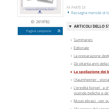
FA PARTE DI
Rassegna mensile di Isr
ID: 2619782
ARTICOLI DELLO S
Pagina campione
Summaries
Editoriale
La preparazione degli
Gli ottanta anni dell
La spoliazione dei b
I Kaumheimer : storia
L'eredità Korpel : a c
vicende belliche e dir
Musei ebraici : per q
Alla ricerca del canone