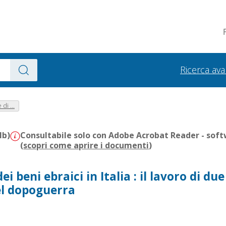
Ricerca av
di ...
Mb)
Consultabile solo con Adobe Acrobat Reader - soft
(
scopri come aprire i documenti
)
ei beni ebraici in Italia : il lavoro di due
el dopoguerra