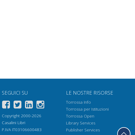
SEGUICI SU
LE NOSTRE RISORSE
Torrossa Info
Torrossa per Istituzioni
Copyright 2000-2026
Torrossa Open
Casalini Libri
Library Services
P.IVA IT03106600483
Publisher Services