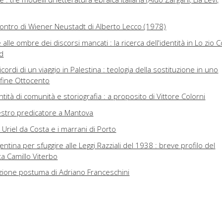
ncontro di Wiener Neustadt di Alberto Lecco (1978)
 alle ombre dei discorsi mancati : la ricerca dell'identità in Lo zio 
d
cordi di un viaggio in Palestina : teologia della sostituzione in uno
 fine Ottocento
entità di comunità e storiografia : a proposito di Vittore Colorni
tro predicatore a Mantova
 Uriel da Costa e i marrani di Porto
entina per sfuggire alle Leggi Razziali del 1938 : breve profilo del
a Camillo Viterbo
izione postuma di Adriano Franceschini
iste
 numero