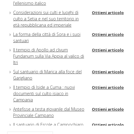
l'ellenismo italico
Considerazioni sui culti e luoghi di
Ottieni articolo
culto a Setia e nel suo territorio in
età repubblicana ed imperiale
La forma della città di Sora e i suoi
Ottieni articolo
santuari
Il tempio di Apollo ad clivum
Ottieni articolo
Fundanum sulla Via Appia al valico di
Itri
Sul santuario di Marica alla foce del
Ottieni articolo
Garigliano
Il tempio di Iside a Cuma : nuovi
Ottieni articolo
documenti sul culto isiaco in
Campania
Antefisse a testa giovanile dal Museo
Ottieni articolo
Provinciale Campano
Il santuario di Ercole a Campochiaro
Ottieni articolo