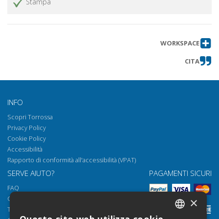
Stampa
Nota sul recupero di una iscrizione
Ottieni articolo
votiva a Norba
Abbreviazioni
Ottieni articolo
WORKSPACE
CITA
INFO
Scopri Torrossa
Privacy Policy
Cookie Policy
Accessibilità
Rapporto di conformità all'accessibilità (VPAT)
SERVE AIUTO?
PAGAMENTI SICURI
FAQ
Come aprire i nostri documenti
×
Torrossa Reader