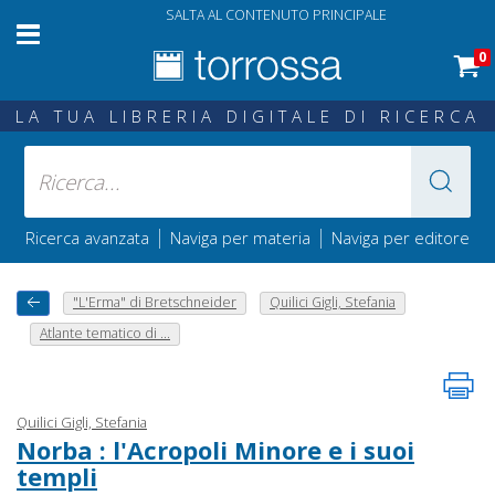
SALTA AL CONTENUTO PRINCIPALE
0
LA TUA LIBRERIA DIGITALE DI RICERCA
|
|
Ricerca avanzata
Naviga per materia
Naviga per editore
"L'Erma" di Bretschneider
Quilici Gigli, Stefania
Atlante tematico di ...
Quilici Gigli, Stefania
Norba : l'Acropoli Minore e i suoi
templi