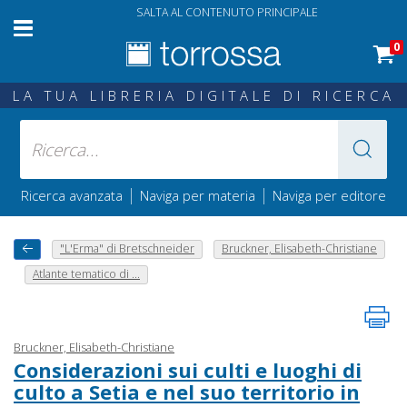
SALTA AL CONTENUTO PRINCIPALE
0
LA TUA LIBRERIA DIGITALE DI RICERCA
|
|
Ricerca avanzata
Naviga per materia
Naviga per editore
"L'Erma" di Bretschneider
Bruckner, Elisabeth-Christiane
Atlante tematico di ...
Bruckner, Elisabeth-Christiane
Considerazioni sui culti e luoghi di
culto a Setia e nel suo territorio in