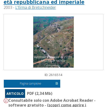
età repubblicana ed imperiale
2003 -
L'Erma di Bretschneider
ID: 2616514
Pagina campione
PDF (2,34 Mb)
ARTICOLO
Consultabile solo con Adobe Acrobat Reader -
software gratuito - (
scopri come aprire i