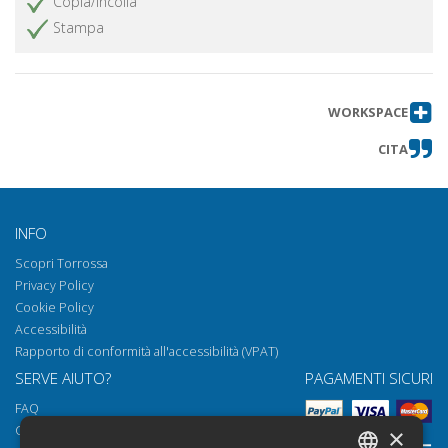
Copia/incolla
Norma
Stampa
Nota sul recupero di una iscrizione
Ottieni articolo
votiva a Norba
Abbreviazioni
Ottieni articolo
WORKSPACE
CITA
INFO
Scopri Torrossa
Privacy Policy
Cookie Policy
Accessibilità
Rapporto di conformità all'accessibilità (VPAT)
SERVE AIUTO?
PAGAMENTI SICURI
FAQ
Come aprire i nostri documenti
×