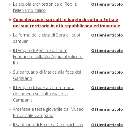
La scuola architettonica di Rodi e
Ottieni articolo
l'ellenismo italico
Considerazioni sui culti e luoghi di culto a Setia e
nel suo territorio in età repubblicana ed imperiale
La forma della città di Sora e i suoi
Ottieni articolo
santuari
Il tempio di Apollo ad clivum
Ottieni articolo
Fundanum sulla Via Appia al valico di
Itri
Sul santuario di Marica alla foce del
Ottieni articolo
Garigliano
Il tempio di Iside a Cuma : nuovi
Ottieni articolo
documenti sul culto isiaco in
Campania
Antefisse a testa giovanile dal Museo
Ottieni articolo
Provinciale Campano
Il santuario di Ercole a Campochiaro
Ottieni articolo