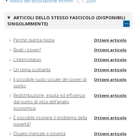
Rivista dell'associazione Incontri : 1, 1, 2009
ARTICOLI DELLO STESSO FASCICOLO (DISPONIBILI
SINGOLARMENTE)
Perché questa rivista
Ottieni articolo
Beati i poveri?
Ottieni articolo
L'interrogativo
Ottieni articolo
Un tema scottante
Ottieni articolo
Il possibile ruolo sociale dei poveri di
Ottieni articolo
spirito
Redistribuzione, equità ed efficienza
Ottieni articolo
dal punto di vista dell'analisi
economica
È possibile risolvere il problema della
Ottieni articolo
povertà?
Disagio mentale e povertà
Ottieni articolo