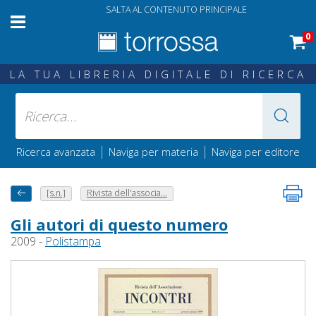
SALTA AL CONTENUTO PRINCIPALE
0
LA TUA LIBRERIA DIGITALE DI RICERCA
|
|
Ricerca avanzata
Naviga per materia
Naviga per editore
[s.n.]
Rivista dell'associa...
Gli autori di questo numero
2009 -
Polistampa