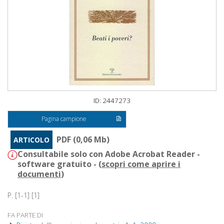
ID: 2447273
Pagina campione
PDF (0,06 Mb)
ARTICOLO
Consultabile solo con Adobe Acrobat Reader -
software gratuito - (
scopri come aprire i
documenti
)
P. [1-1] [1]
FA PARTE DI