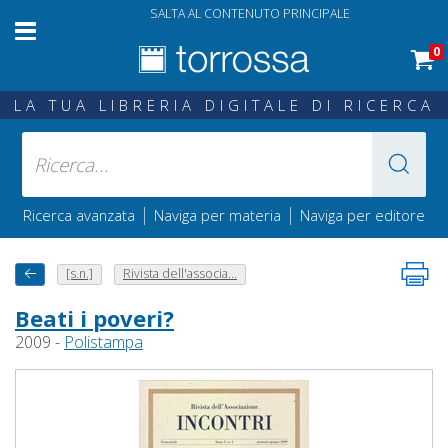
SALTA AL CONTENUTO PRINCIPALE
0
LA TUA LIBRERIA DIGITALE DI RICERCA
|
|
Ricerca avanzata
Naviga per materia
Naviga per editore
[s.n.]
Rivista dell'associa...
Beati i poveri?
2009 -
Polistampa