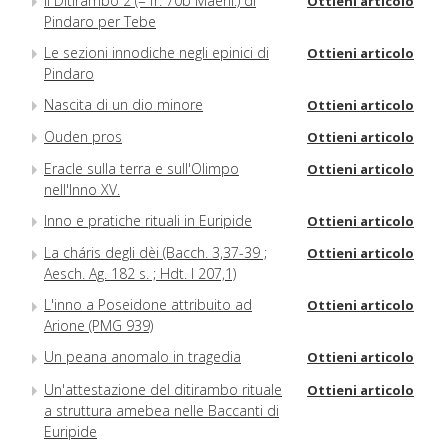
Il Ditirambo 2 (= fr. 70b Maehl.) di
Ottieni articolo
Pindaro per Tebe
Le sezioni innodiche negli epinici di
Ottieni articolo
Pindaro
Nascita di un dio minore
Ottieni articolo
Ouden pros
Ottieni articolo
Eracle sulla terra e sull'Olimpo
Ottieni articolo
nell'Inno XV.
Inno e pratiche rituali in Euripide
Ottieni articolo
La cháris degli dèi (Bacch. 3,37-39 ;
Ottieni articolo
Aesch. Ag. 182 s. ; Hdt. I 207,1)
L'inno a Poseidone attribuito ad
Ottieni articolo
Arione (PMG 939)
Un peana anomalo in tragedia
Ottieni articolo
Un'attestazione del ditirambo rituale
Ottieni articolo
a struttura amebea nelle Baccanti di
Euripide