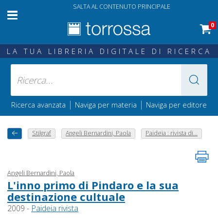
SALTA AL CONTENUTO PRINCIPALE
0
LA TUA LIBRERIA DIGITALE DI RICERCA
|
|
Ricerca avanzata
Naviga per materia
Naviga per editore
Stilgraf
Angeli Bernardini, Paola
Paideia : rivista di...
Angeli Bernardini, Paola
L'inno primo di Pindaro e la sua
destinazione cultuale
2009 -
Paideia rivista