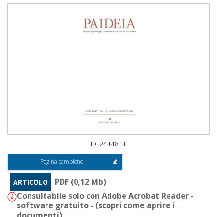
ID: 2444811
Pagina campione
PDF (0,12 Mb)
ARTICOLO
Consultabile solo con Adobe Acrobat Reader -
software gratuito - (
scopri come aprire i
documenti
)