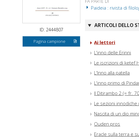
FA PARTE DI
Paideia : rivista di filo
ARTICOLI DELLO S
ID: 2444807
Pagina campione
Ai lettori
L'inno delle Erinni
Le iscrizioni di kete
L'Inno alla patella
L'inno primo di Pinda
Il Ditirambo 2 (= fr.
Le sezioni innodiche n
Nascita di un dio min
Ouden pros
Eracle sulla terra e s