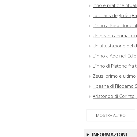
Inno e pratiche ritual
La cháris degli dèi (B
L'inno a Poseidone a
Un peana anomalo in
Un'attestazione del d
L'inno a Ade nell'Edi
L'inno di Platone fra 
Zeus, primo e ultimo
Il peana di Filodamo 
Aristonoo di Corinto,
Philikos' Hymn to De
MOSTRA ALTRO
L'inno nel Siracide g
La preghiera di Ersili
INFORMAZIONI
L'incipit del De reru