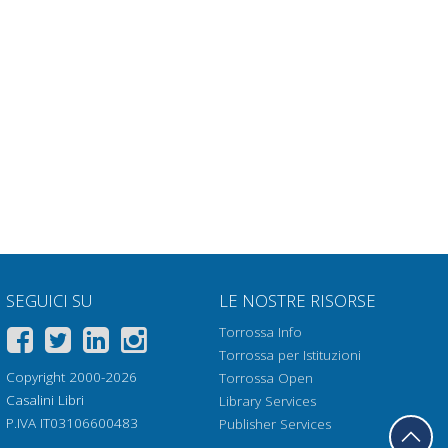
SEGUICI SU
LE NOSTRE RISORSE
Torrossa Info
Torrossa per Istituzioni
Copyright 2000-2026
Torrossa Open
Casalini Libri
Library Services
P.IVA IT03106600483
Publisher Services