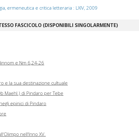
logia, ermeneutica e critica letteraria : LXIV, 2009
TESSO FASCICOLO (DISPONIBILI SINGOLARMENTE)
f Hinnom e Nm 6,24-26
ro e la sua destinazione cultuale
 70b Maehl.) di Pindaro per Tebe
egli epinici di Pindaro
ore
ull'Olimpo nell'Inno XV.