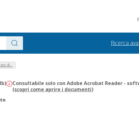
Ricerca av
sta di...
Mb)
Consultabile solo con Adobe Acrobat Reader - soft
(
scopri come aprire i documenti
)
rto