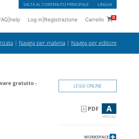
SALTA AL CONTENUTO PRINCIPALE
LINGUA
0
FAQ
|
help
Log in
|
Registrazione
Carrello
anzata
|
Naviga per materia
|
Naviga per editore
ware gratuito -
LEGGI ONLINE
A
PDF
ARTICOLO
WORKSPACE