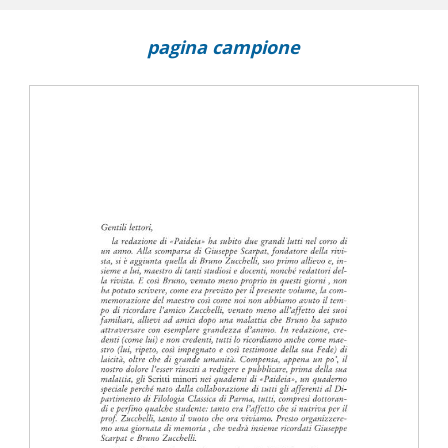
nnografica in Catullo
pagina campione
 hymnique d'Horace (Od. III 21)
inniche nella IV egloga di Calpurnio Siculo
n Menandro Retore e nella prassi poetica greca (Bacchilide e
erlino
ea 746-747
mento (i Conviviali di Giuseppe Nava)
lenza politica del brutus nate in margine alla recente edizione
tole nei Classici Latini UTET
ne sul teatro antico e un nuovo volume sulle forme del comico a