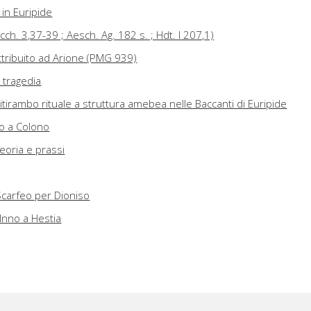
i in Euripide
acch. 3,37-39 ; Aesch. Ag. 182 s. ; Hdt. I 207,1)
ttribuito ad Arione (PMG 939)
 tragedia
itirambo rituale a struttura amebea nelle Baccanti di Euripide
po a Colono
teoria e prassi
Scarfeo per Dioniso
 Inno a Hestia
meter
reco
a a Neria Martis negli Annales di Gn. Gellio (fr. 15 Chassignet)
m natura tra poesia e innografia