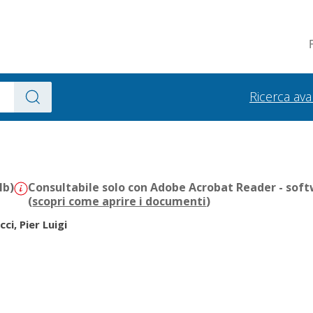
Ricerca av
Mb)
Consultabile solo con Adobe Acrobat Reader - soft
(
scopri come aprire i documenti
)
ci, Pier Luigi