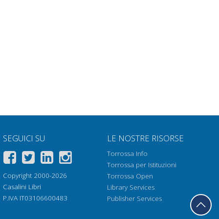
SEGUICI SU
LE NOSTRE RISORSE
Torrossa Info
Torrossa per Istituzioni
Copyright 2000-2026
Torrossa Open
Casalini Libri
Library Services
P.IVA IT03106600483
Publisher Services