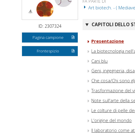
FA PARTE DI
Art biotech. - ( Mediave
CAPITOLI DELLO S
ID: 2307324
Pagina campione
Presentazione
La biotecnologia nell'
Frontespizio
Cani blu
Geni, ingegneria, disa
Che cosa/Chi sono gli
Trasformazione del v
Note sull'arte della 
Le colture di pelle deg
L'origine del mondo
Il laboratorio come ate