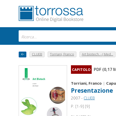
CLUEB
Torriani, Franco
Art biotech. - ( Med...
PDF (0,17 
CAPITOLO
Torriani, Franco
|
Capuc
Presentazione
2007 -
CLUEB
P. [1-9] [9]