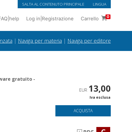
SALTA AL CONTENUTO PRINCIPALE
LINGUA
0
FAQ
|
help
Log in
|
Registrazione
Carrello
anzata
|
Naviga per materia
|
Naviga per editore
ware gratuito -
13,00
EUR
Iva esclusa
ACQUISTA
C