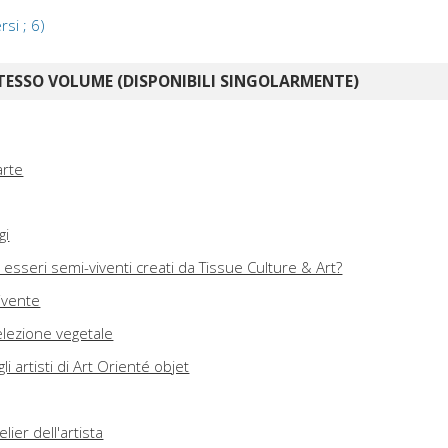
rsi ; 6)
TESSO VOLUME (DISPONIBILI SINGOLARMENTE)
arte
gi
 esseri semi-viventi creati da Tissue Culture & Art?
ivente
selezione vegetale
li artisti di Art Orienté objet
lier dell'artista