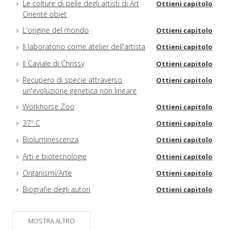
Le colture di pelle degli artisti di Art
Ottieni capitolo
Orienté objet
L'origine del mondo
Ottieni capitolo
Il laboratorio come atelier dell'artista
Ottieni capitolo
Il Caviale di Chrissy
Ottieni capitolo
Recupero di specie attraverso
Ottieni capitolo
un'evoluzione genetica non lineare
Workhorse Zoo
Ottieni capitolo
37º C
Ottieni capitolo
Bioluminescenza
Ottieni capitolo
Arti e biotecnologie
Ottieni capitolo
Organismi/Arte
Ottieni capitolo
Biografie degli autori
Ottieni capitolo
Glossario
Ottieni capitolo
MOSTRA ALTRO
Ringraziamenti
Ottieni capitolo