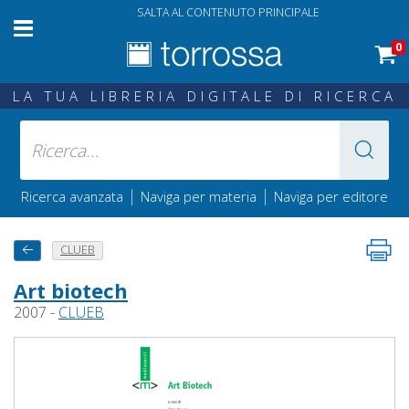
SALTA AL CONTENUTO PRINCIPALE
0
LA TUA LIBRERIA DIGITALE DI RICERCA
|
|
Ricerca avanzata
Naviga per materia
Naviga per editore
CLUEB
Art biotech
2007 -
CLUEB