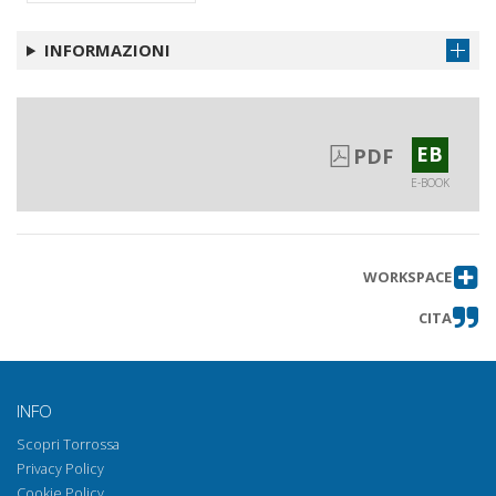
Indice dei nomi
Ottieni capitolo
INFORMAZIONI
EB
PDF
E-BOOK
WORKSPACE
CITA
INFO
Scopri Torrossa
Privacy Policy
Cookie Policy