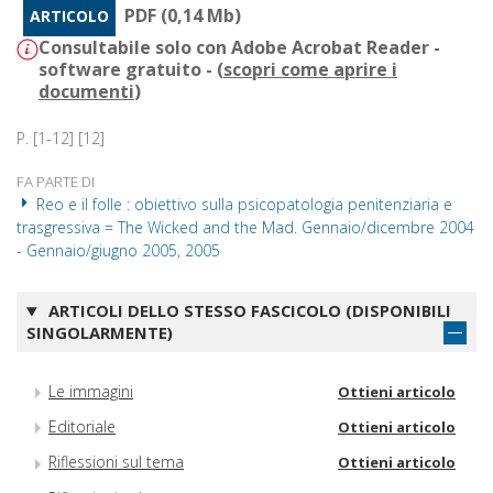
PDF (0,14 Mb)
ARTICOLO
Consultabile solo con Adobe Acrobat Reader -
software gratuito - (
scopri come aprire i
documenti
)
P. [1-12] [12]
FA PARTE DI
Reo e il folle : obiettivo sulla psicopatologia penitenziaria e
trasgressiva = The Wicked and the Mad. Gennaio/dicembre 2004
- Gennaio/giugno 2005, 2005
ARTICOLI DELLO STESSO FASCICOLO (DISPONIBILI
SINGOLARMENTE)
Le immagini
Ottieni articolo
Editoriale
Ottieni articolo
Riflessioni sul tema
Ottieni articolo