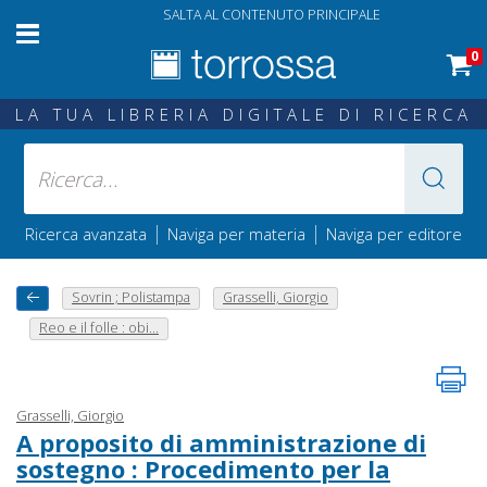
SALTA AL CONTENUTO PRINCIPALE
0
LA TUA LIBRERIA DIGITALE DI RICERCA
|
|
Ricerca avanzata
Naviga per materia
Naviga per editore
Sovrin ; Polistampa
Grasselli, Giorgio
Reo e il folle : obi...
Grasselli, Giorgio
A proposito di amministrazione di
sostegno : Procedimento per la