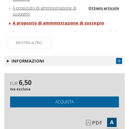
A proposito di amministrazione di
Ottieni articolo
sostegno
A proposito di amministrazione di sostegno
A proposito di amministrazione di
Ottieni articolo
sostegno
MOSTRA ALTRO
A proposito di amministrazione di
Ottieni articolo
sostegno
INFORMAZIONI
Imaginare
Ottieni articolo
6,50
EUR
Iva esclusa
ACQUISTA
A
PDF