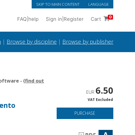
SKIP TO MAIN CONTENT
LANGUAGE
0
FAQ
|
help
Sign in
|
Register
Cart
h
|
Browse by discipline
|
Browse by publisher
oftware - (
find out
6.50
EUR
VAT Excluded
mento
PURCHASE
A