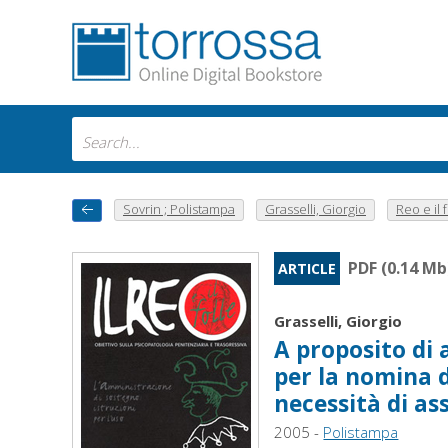
Sovrin ; Polistampa
Grasselli, Giorgio
Reo e il f
PDF (0.14 Mb
ARTICLE
Grasselli, Giorgio
A proposito di
per la nomina 
necessità di as
2005 -
Polistampa