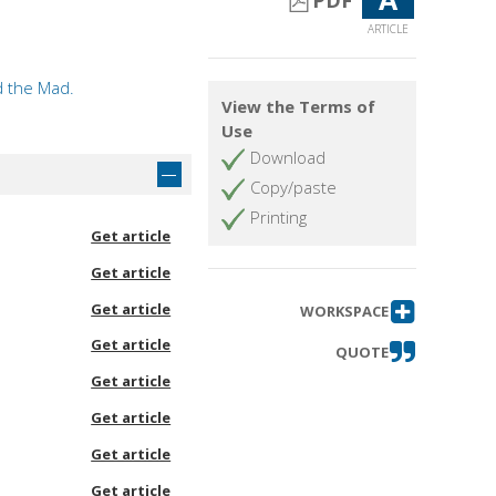
PDF
ARTICLE
nd the Mad.
View the Terms of
Use
Download
Copy/paste
Printing
Get article
Get article
Get article
WORKSPACE
Get article
QUOTE
Get article
Get article
Get article
Get article