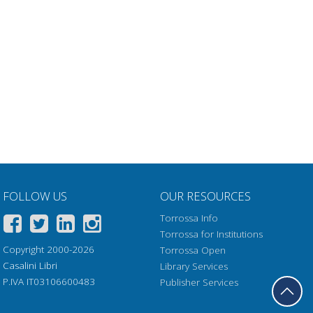
FOLLOW US
OUR RESOURCES
Torrossa Info
Torrossa for Institutions
Copyright 2000-2026
Torrossa Open
Casalini Libri
Library Services
P.IVA IT03106600483
Publisher Services