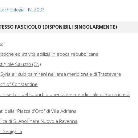
 archeologia : IV, 2003
TESSO FASCICOLO (DISPONIBILI SINGOLARMENTE)
ca
stiche ed attività edilizia in epoca repubblicana
tigliole Saluzzo (CN)
 Syria e i culti palmireni nell'area meridionale di Trastevere
ch of Constantine
uni settori del suburbio orientale e meridionale di Roma in età
anti della "Piazza d'Oro" di Villa Adriana
silica di S. Apollinare Nuovo a Ravenna
i Senigallia