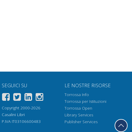
SEGUICI SU
LE NOSTRE RISORSE
Torrossa Info
Torrossa per Istituzioni
Copyright 2000-2026
Torrossa Open
Casalini Libri
Library Services
P.IVA IT03106600483
Publisher Services