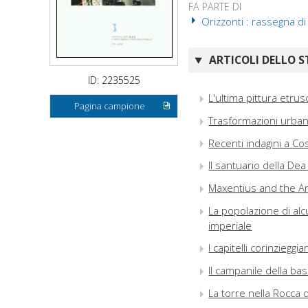
FA PARTE DI
Orizzonti : rassegna di
ARTICOLI DELLO S
ID: 2235525
L'ultima pittura etrus
Pagina campione
Trasformazioni urbani
Recenti indagini a Cos
Il santuario della Dea
Maxentius and the Ar
La popolazione di alc
imperiale
I capitelli corinzieggi
Il campanile della ba
La torre nella Rocca d