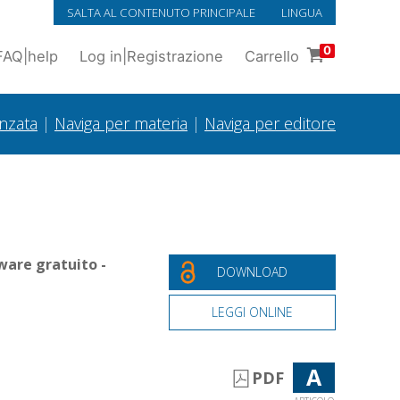
SALTA AL CONTENUTO PRINCIPALE
LINGUA
0
FAQ
|
help
Log in
|
Registrazione
Carrello
anzata
|
Naviga per materia
|
Naviga per editore
ware gratuito -
DOWNLOAD
LEGGI ONLINE
A
PDF