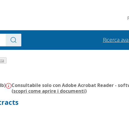
Ricerca av
rra
Mb)
Consultabile solo con Adobe Acrobat Reader - soft
(
scopri come aprire i documenti
)
tracts