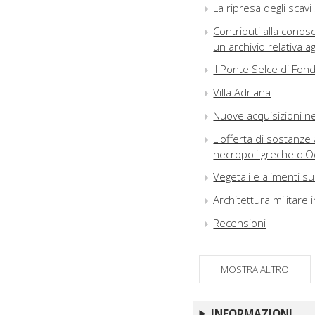
La ripresa degli scavi
Contributi alla conos
un archivio relativa 
Il Ponte Selce di Fond
Villa Adriana
Nuove acquisizioni ne
L'offerta di sostanze 
necropoli greche d'O
Vegetali e alimenti su
Architettura militare i
Recensioni
Riassunti / Abstrac
Abbreviazioni
MOSTRA ALTRO
INFORMAZIONI