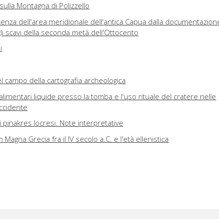
 sulla Montagna di Polizzello
cenza dell'area meridionale dell'antica Capua dalla documentazion
agli scavi della seconda metà dell'Ottocento
i
l campo della cartografia archeologica
alimentari liquide presso la tomba e l'uso rituale del cratere nelle
ccidente
i pinakres locresi. Note interpretative
n Magna Grecia fra il IV secolo a.C. e l'età ellenistica
ts