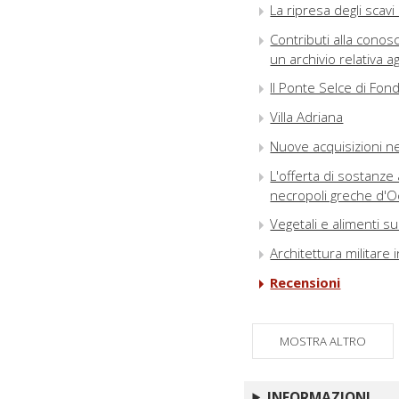
La ripresa degli scavi
Contributi alla conos
un archivio relativa 
Il Ponte Selce di Fond
Villa Adriana
Nuove acquisizioni ne
L'offerta di sostanze 
necropoli greche d'O
Vegetali e alimenti su
Architettura militare i
Recensioni
Riassunti / Abstracts
Abbreviazioni
MOSTRA ALTRO
INFORMAZIONI