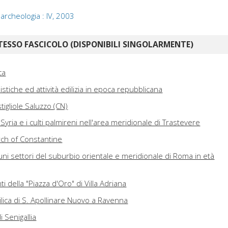
 archeologia : IV, 2003
TESSO FASCICOLO (DISPONIBILI SINGOLARMENTE)
ca
stiche ed attività edilizia in epoca repubblicana
tigliole Saluzzo (CN)
 Syria e i culti palmireni nell'area meridionale di Trastevere
ch of Constantine
uni settori del suburbio orientale e meridionale di Roma in età
anti della "Piazza d'Oro" di Villa Adriana
silica di S. Apollinare Nuovo a Ravenna
i Senigallia