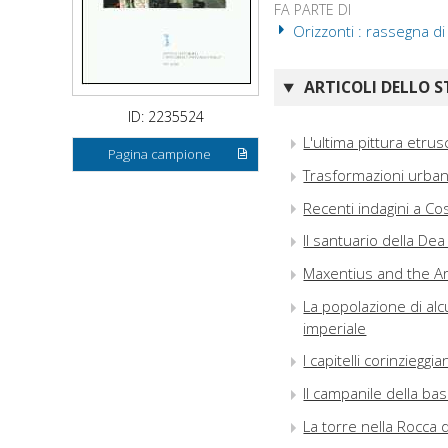
FA PARTE DI
Orizzonti : rassegna di
ARTICOLI DELLO S
ID: 2235524
L'ultima pittura etrus
Pagina campione
Trasformazioni urbani
Recenti indagini a Cos
Il santuario della Dea
Maxentius and the Ar
La popolazione di alc
imperiale
I capitelli corinzieggi
Il campanile della ba
La torre nella Rocca d