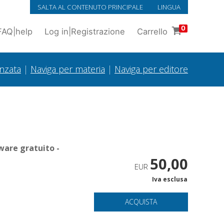
SALTA AL CONTENUTO PRINCIPALE
LINGUA
0
FAQ
|
help
Log in
|
Registrazione
Carrello
anzata
|
Naviga per materia
|
Naviga per editore
ware gratuito -
50,00
EUR
Iva esclusa
ACQUISTA