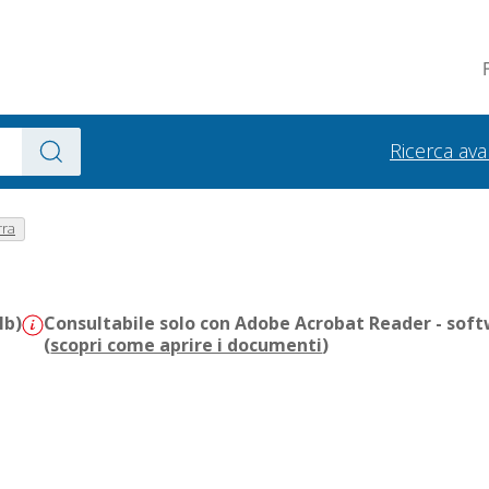
Ricerca av
rra
Mb)
Consultabile solo con Adobe Acrobat Reader - soft
(
scopri come aprire i documenti
)