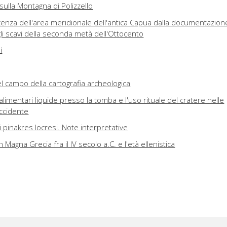
 sulla Montagna di Polizzello
cenza dell'area meridionale dell'antica Capua dalla documentazion
agli scavi della seconda metà dell'Ottocento
i
l campo della cartografia archeologica
alimentari liquide presso la tomba e l'uso rituale del cratere nelle
ccidente
i pinakres locresi. Note interpretative
n Magna Grecia fra il IV secolo a.C. e l'età ellenistica