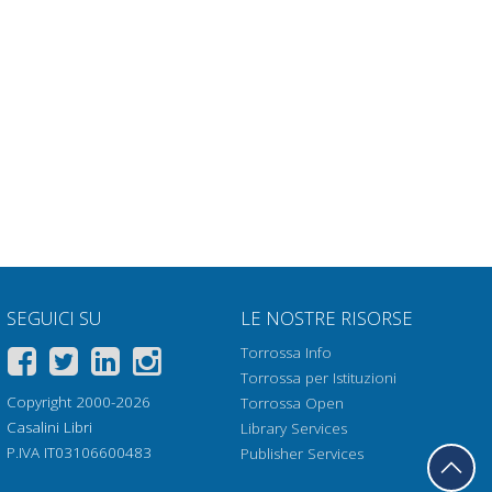
SEGUICI SU
LE NOSTRE RISORSE
Torrossa Info
Torrossa per Istituzioni
Copyright 2000-2026
Torrossa Open
Casalini Libri
Library Services
P.IVA IT03106600483
Publisher Services