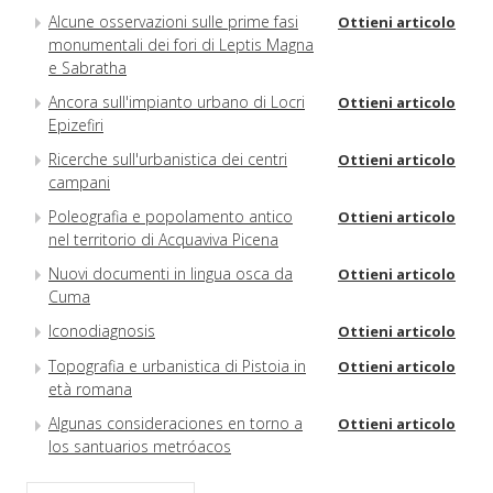
Alcune osservazioni sulle prime fasi
Ottieni articolo
monumentali dei fori di Leptis Magna
e Sabratha
Ancora sull'impianto urbano di Locri
Ottieni articolo
Epizefiri
Ricerche sull'urbanistica dei centri
Ottieni articolo
campani
Poleografia e popolamento antico
Ottieni articolo
nel territorio di Acquaviva Picena
Nuovi documenti in lingua osca da
Ottieni articolo
Cuma
Iconodiagnosis
Ottieni articolo
Topografia e urbanistica di Pistoia in
Ottieni articolo
età romana
Algunas consideraciones en torno a
Ottieni articolo
los santuarios metróacos
tardoimperiales