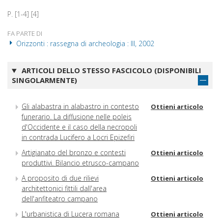
P. [1-4] [4]
FA PARTE DI
Orizzonti : rassegna di archeologia : III, 2002
ARTICOLI DELLO STESSO FASCICOLO (DISPONIBILI
SINGOLARMENTE)
Gli alabastra in alabastro in contesto
Ottieni articolo
funerario. La diffusione nelle poleis
d'Occidente e il caso della necropoli
in contrada Lucifero a Locri Epizefiri
Artigianato del bronzo e contesti
Ottieni articolo
produttivi. Bilancio etrusco-campano
A proposito di due rilievi
Ottieni articolo
architettonici fittili dall'area
dell'anfiteatro campano
L'urbanistica di Lucera romana
Ottieni articolo