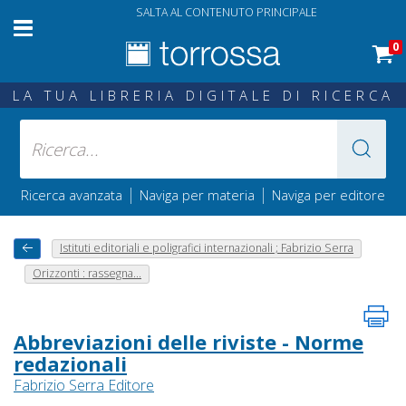
SALTA AL CONTENUTO PRINCIPALE
0
LA TUA LIBRERIA DIGITALE DI RICERCA
|
|
Ricerca avanzata
Naviga per materia
Naviga per editore
Istituti editoriali e poligrafici internazionali ; Fabrizio Serra
Orizzonti : rassegna...
Abbreviazioni delle riviste - Norme
redazionali
Fabrizio Serra Editore