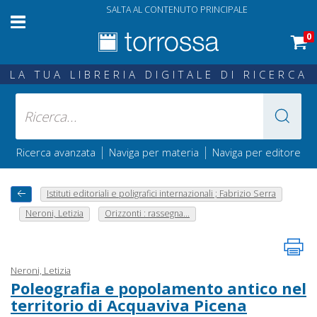
SALTA AL CONTENUTO PRINCIPALE
0
LA TUA LIBRERIA DIGITALE DI RICERCA
|
|
Ricerca avanzata
Naviga per materia
Naviga per editore
Istituti editoriali e poligrafici internazionali ; Fabrizio Serra
Neroni, Letizia
Orizzonti : rassegna...
Neroni, Letizia
Poleografia e popolamento antico nel
territorio di Acquaviva Picena