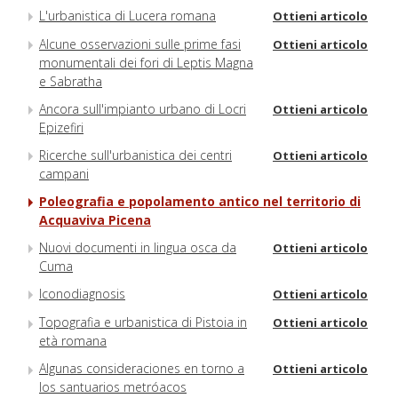
L'urbanistica di Lucera romana
Ottieni articolo
Alcune osservazioni sulle prime fasi
Ottieni articolo
monumentali dei fori di Leptis Magna
e Sabratha
Ancora sull'impianto urbano di Locri
Ottieni articolo
Epizefiri
Ricerche sull'urbanistica dei centri
Ottieni articolo
campani
Poleografia e popolamento antico nel territorio di
Acquaviva Picena
Nuovi documenti in lingua osca da
Ottieni articolo
Cuma
Iconodiagnosis
Ottieni articolo
Topografia e urbanistica di Pistoia in
Ottieni articolo
età romana
Algunas consideraciones en torno a
Ottieni articolo
los santuarios metróacos