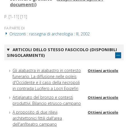
documenti
)
P. [1-11] [11]
FA PARTE DI
Orizzonti : rassegna di archeologia : III, 2002
ARTICOLI DELLO STESSO FASCICOLO (DISPONIBILI
SINGOLARMENTE)
Gli alabastra in alabastro in contesto
Ottieni articolo
funerario. La diffusione nelle poleis
d'Occidente e il caso della necropoli
in contrada Lucifero a Locri Epizefiri
Artigianato del bronzo e contesti
Ottieni articolo
produttivi. Bilancio etrusco-campano
A proposito di due rilievi
Ottieni articolo
architettonici fittili dall'area
dell'anfiteatro campano