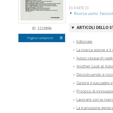
FA PARTE DI
Risorsa uomo. Fascico
ARTICOLI DELLO S
ID: 2223896
Pagina campione
Editoriale
La ricerca azione e il 
Action research negli 
Another Look at Acti
Decostruendo e ricost
Gestire il passaggio 
Processi di innovazion
Lavorare con la ricerc
La transizione gener