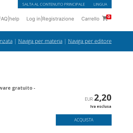
SALTA AL CONTENUTO PRINCIPALE
LINGUA
0
FAQ
|
help
Log in
|
Registrazione
Carrello
anzata
|
Naviga per materia
|
Naviga per editore
ware gratuito -
2,20
EUR
Iva esclusa
ACQUISTA