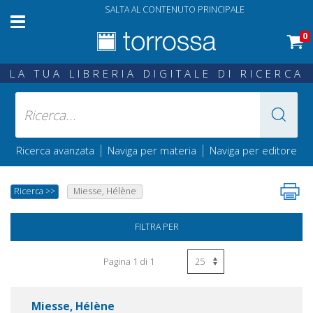
SALTA AL CONTENUTO PRINCIPALE
0
LA TUA LIBRERIA DIGITALE DI RICERCA
|
|
Ricerca avanzata
Naviga per materia
Naviga per editore
Ricerca
>>
Miesse, Hélène
FILTRA PER
Pagina 1 di 1
Miesse, Hélène