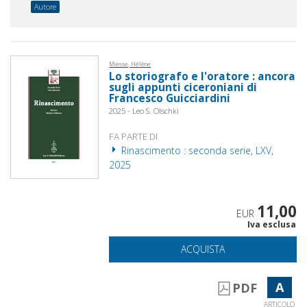
Autore
Miesse, Hélène
Lo storiografo e l'oratore : ancora
sugli appunti ciceroniani di
Francesco Guicciardini
2025 - Leo S. Olschki
FA PARTE DI
Rinascimento : seconda serie, LXV,
2025
11,00
EUR
Iva esclusa
ACQUISTA
A
PDF
ARTICOLO