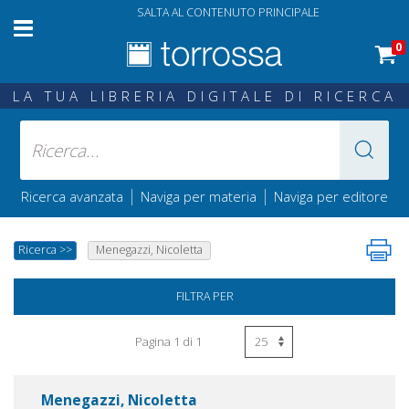
SALTA AL CONTENUTO PRINCIPALE
0
LA TUA LIBRERIA DIGITALE DI RICERCA
|
|
Ricerca avanzata
Naviga per materia
Naviga per editore
Ricerca
>>
Menegazzi, Nicoletta
FILTRA PER
Pagina 1 di 1
Menegazzi, Nicoletta