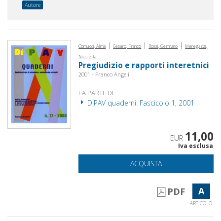
Autore
|
|
|
Comucci, Alma
Cesaro, Franco
Rossi, Germano
Menegazzi,
Nicoletta
Pregiudizio e rapporti interetnici
2001 - Franco Angeli
FA PARTE DI
DiPAV quaderni. Fascicolo 1, 2001
11,00
EUR
Iva esclusa
ACQUISTA
A
PDF
ARTICOLO