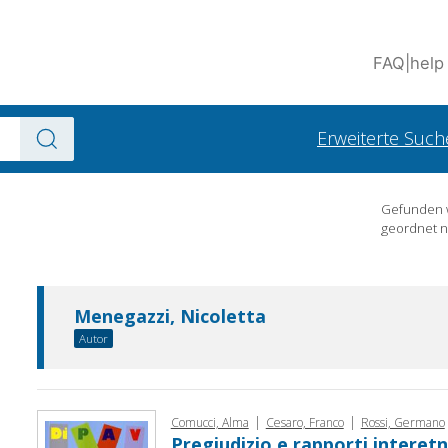
FAQ
|
help
Erweiterte Such
Gefunden
geordnet 
Menegazzi, Nicoletta
Autor
|
|
Comucci, Alma
Cesaro, Franco
Rossi, Germano
Pregiudizio e rapporti interetn