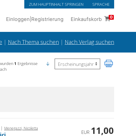
ZUM HAUPTINHALT SPRINGEN
SPRACHE
0
Einloggen
|
Registrierung
Einkaufskorb
e
|
Nach Thema suchen
|
Nach Verlag suchen
 wurden
1
Ergebnisse
nach
11,00
|
Menegazzi, Nicoletta
EUR
ici