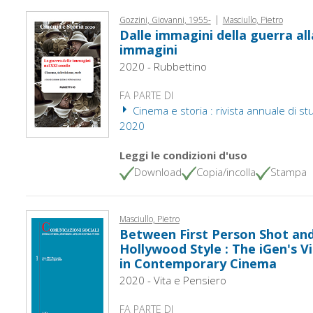
|
Gozzini, Giovanni, 1955-
Masciullo, Pietro
Dalle immagini della guerra all
immagini
2020 - Rubbettino
FA PARTE DI
Cinema e storia : rivista annuale di studi
2020
Leggi le condizioni d'uso
Download
Copia/incolla
Stampa
Masciullo, Pietro
Between First Person Shot and
Hollywood Style : The iGen's V
in Contemporary Cinema
2020 - Vita e Pensiero
FA PARTE DI