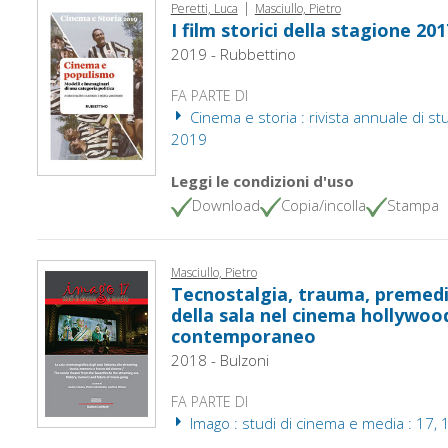
|
Peretti, Luca
Masciullo, Pietro
I film storici della stagione 20
2019 - Rubbettino
FA PARTE DI
Cinema e storia : rivista annuale di studi
2019
Leggi le condizioni d'uso
Download
Copia/incolla
Stampa
Masciullo, Pietro
Tecnostalgia, trauma, premedi
della sala nel cinema hollywoo
contemporaneo
2018 - Bulzoni
FA PARTE DI
Imago : studi di cinema e media : 17, 