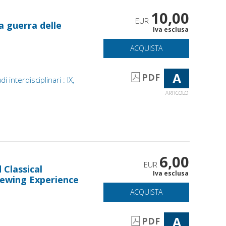
10,00
EUR
a guerra delle
Iva esclusa
ACQUISTA
A
PDF
 interdisciplinari : IX,
ARTICOLO
6,00
EUR
 Classical
Iva esclusa
iewing Experience
ACQUISTA
A
PDF