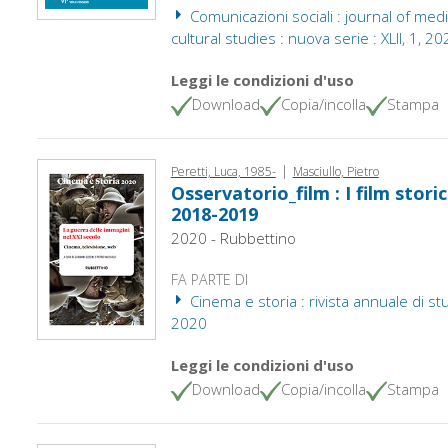
Comunicazioni sociali : journal of med
cultural studies : nuova serie : XLII, 1, 2
Leggi le condizioni d'uso
Download
Copia/incolla
Stampa
|
Peretti, Luca, 1985-
Masciullo, Pietro
Osservatorio_film : I film stori
2018-2019
2020 - Rubbettino
FA PARTE DI
Cinema e storia : rivista annuale di studi
2020
Leggi le condizioni d'uso
Download
Copia/incolla
Stampa