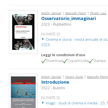
|
|
Antichi, Samuel
Masciullo, Pietro
Peretti, Luca
Osservatorio_immaginari
2023 - Rubbettino
FA PARTE DI
Cinema e storia : rivista annuale di studi
2023
Leggi le condizioni d'uso
Download
Copia/incolla
Stampa
|
|
Antichi, Samuel
Fanara, Giulia
Masciullo, Pietro
Introduzione
2022 - Bulzoni
FA PARTE DI
Imago : studi di cinema e media : 25, 