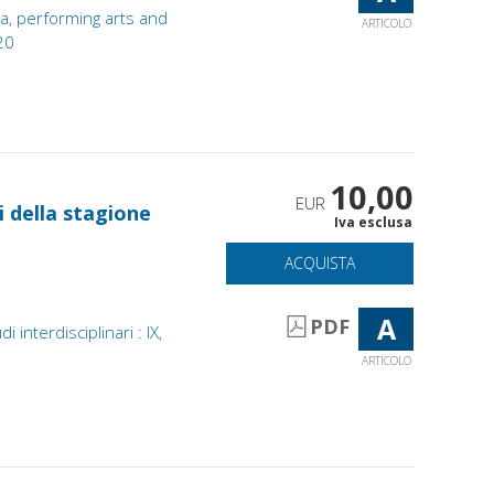
ia, performing arts and
ARTICOLO
020
10,00
EUR
ci della stagione
Iva esclusa
ACQUISTA
A
PDF
 interdisciplinari : IX,
ARTICOLO