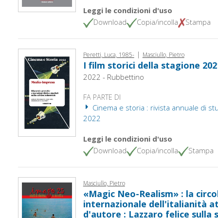
Leggi le condizioni d'uso
Download
Copia/incolla
Stampa
|
Peretti, Luca, 1985-
Masciullo, Pietro
I film storici della stagione 202
2022 - Rubbettino
FA PARTE DI
Cinema e storia : rivista annuale di studi
2022
Leggi le condizioni d'uso
Download
Copia/incolla
Stampa
Masciullo, Pietro
«Magic Neo-Realism» : la circo
internazionale dell'italianità 
d'autore : Lazzaro felice sull