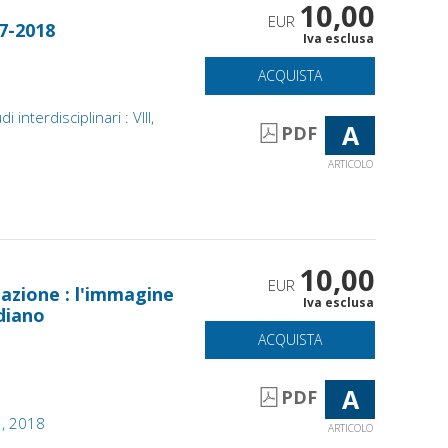
10,00
EUR
17-2018
Iva esclusa
ACQUISTA
 interdisciplinari : VIII,
A
PDF
ARTICOLO
10,00
EUR
azione : l'immagine
Iva esclusa
diano
ACQUISTA
A
PDF
1, 2018
ARTICOLO