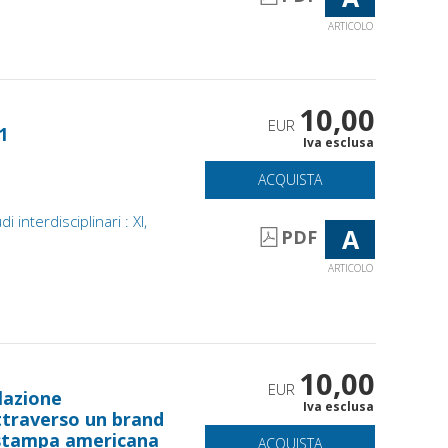
ARTICOLO
10,00
EUR
1
Iva esclusa
ACQUISTA
 interdisciplinari : XI,
A
PDF
ARTICOLO
10,00
EUR
lazione
Iva esclusa
attraverso un brand
a stampa americana
ACQUISTA