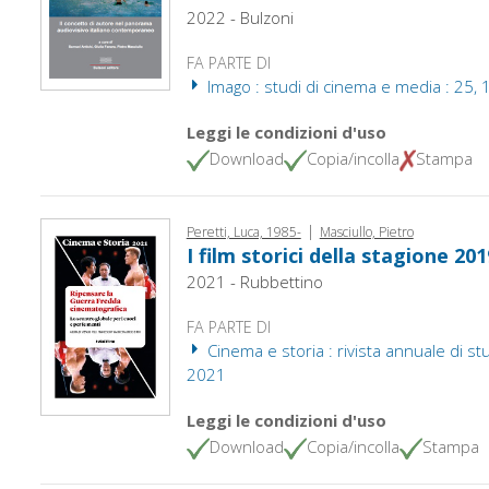
2022 - Bulzoni
FA PARTE DI
Imago : studi di cinema e media : 25, 
Leggi le condizioni d'uso
Download
Copia/incolla
Stampa
|
Peretti, Luca, 1985-
Masciullo, Pietro
I film storici della stagione 20
2021 - Rubbettino
FA PARTE DI
Cinema e storia : rivista annuale di stud
2021
Leggi le condizioni d'uso
Download
Copia/incolla
Stampa