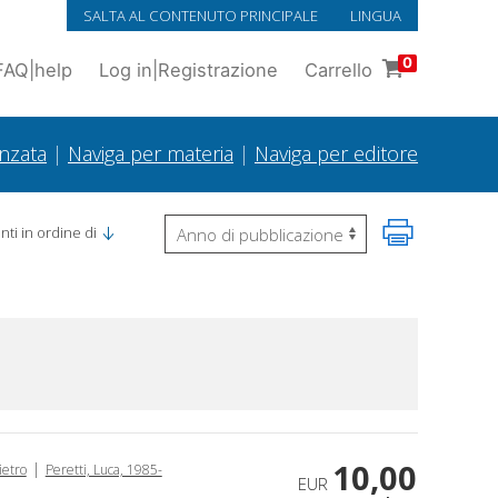
SALTA AL CONTENUTO PRINCIPALE
LINGUA
0
FAQ
|
help
Log in
|
Registrazione
Carrello
anzata
|
Naviga per materia
|
Naviga per editore
ti in ordine di
10,00
|
ietro
Peretti, Luca, 1985-
EUR