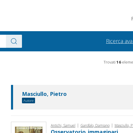
Ricerca av
Trovati
16
elemen
Masciullo, Pietro
Autore
|
|
Antichi, Samuel
Garofalo, Damiano
Masciullo, P
Osservatorio_immaginari