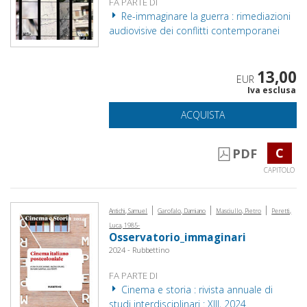
FA PARTE DI
Re-immaginare la guerra : rimediazioni
audiovisive dei conflitti contemporanei
13,00
EUR
Iva esclusa
ACQUISTA
C
PDF
CAPITOLO
|
|
|
Antichi, Samuel
Garofalo, Damiano
Masciullo, Pietro
Peretti,
Luca, 1985-
Osservatorio_immaginari
2024 - Rubbettino
FA PARTE DI
Cinema e storia : rivista annuale di
studi interdisciplinari : XIII, 2024