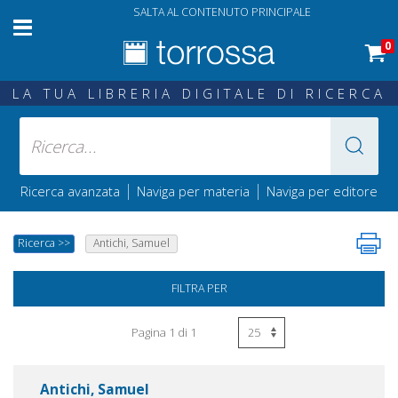
SALTA AL CONTENUTO PRINCIPALE
0
LA TUA LIBRERIA DIGITALE DI RICERCA
|
|
Ricerca avanzata
Naviga per materia
Naviga per editore
Ricerca
>>
Antichi, Samuel
FILTRA PER
Pagina 1 di 1
Antichi, Samuel