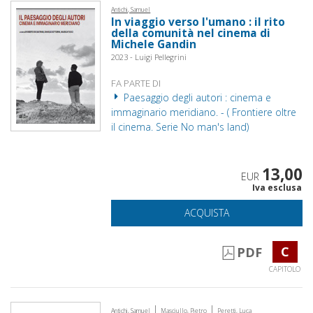
Antichi, Samuel
In viaggio verso l'umano : il rito
della comunità nel cinema di
Michele Gandin
2023 - Luigi Pellegrini
FA PARTE DI
Paesaggio degli autori : cinema e
immaginario meridiano. - ( Frontiere oltre
il cinema. Serie No man's land)
13,00
EUR
Iva esclusa
ACQUISTA
C
PDF
CAPITOLO
|
|
Antichi, Samuel
Masciullo, Pietro
Peretti, Luca