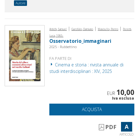
Autore
|
|
|
Antichi, Samuel
Garofalo, Damiano
Masciullo, Pietro
Peretti,
Luca, 1985-
Osservatorio_immaginari
2025 - Rubbettino
FA PARTE DI
Cinema e storia : rivista annuale di
studi interdisciplinari : XIV, 2025
10,00
EUR
Iva esclusa
ACQUISTA
A
PDF
ARTICOLO