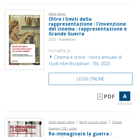
Antichi, Samuel
Oltre i limiti della
rappresentazione : l'invenzione
del cinema : rappresentazione e
Grande Guerra
2025 - Rubbettino
FA PARTE DI
Cinema e storia : rivista annuale di
studi interdisciplinari : XIV, 2025
LEGGI ONLINE
A
PDF
ARTICOLO
|
|
Antichi, Samuel, editor
Donghi, Lorenzo, editor
Previtali,
Giuseppe, 1991-, editor
Re-immaginare la guerra :