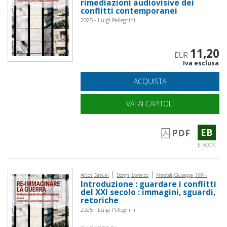
rimediazioni audiovisive dei
conflitti contemporanei
2025 - Luigi Pellegrini
11,20
EUR
Iva esclusa
ACQUISTA
VAI AI CAPITOLI
EB
PDF
E-BOOK
|
|
Antichi, Samuel
Donghi, Lorenzo
Previtali, Giuseppe, 1991-
Introduzione : guardare i conflitti
del XXI secolo : immagini, sguardi,
retoriche
2025 - Luigi Pellegrini