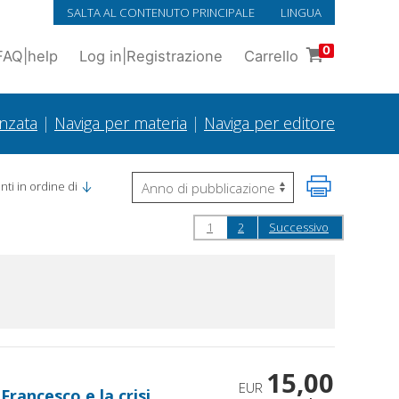
SALTA AL CONTENUTO PRINCIPALE
LINGUA
0
FAQ
|
help
Log in
|
Registrazione
Carrello
anzata
|
Naviga per materia
|
Naviga per editore
ti in ordine di
1
2
Successivo
15,00
EUR
 Francesco e la crisi