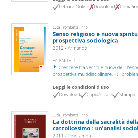
Lettura Online
Download
Copia/inc
Lucà Trombetta, Pino
Senso religioso e nuova spiritu
prospettiva sociologica
2012 - Armando
FA PARTE DI
Crescere tra vecchi e nuovi dei : l'espe
prospettiva multidisciplinare. - ( I probl
Leggi le condizioni d'uso
Download
Copia/incolla
Stampa
Lucà Trombetta, Pino
La dottrina della sacralità dell
cattolicesimo : un'analisi socio
2011 - Polistampa