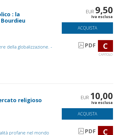
9,50
EUR
ico : la
Iva esclusa
e Bourdieu
ACQUISTA
C
PDF
re della globalizzazione. -
CAPITOLO
10,00
EUR
ercato religioso
Iva esclusa
ACQUISTA
C
PDF
tualità profane nel mondo