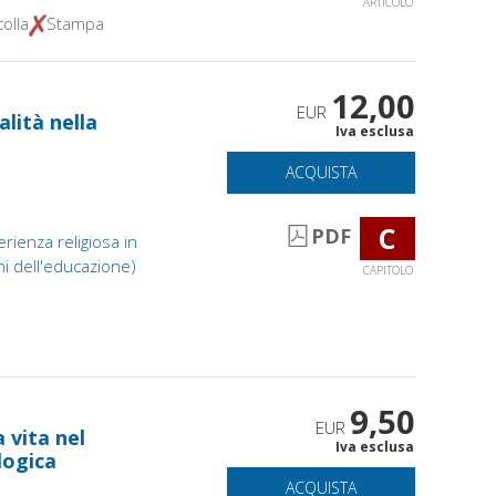
ARTICOLO
olla
Stampa
12,00
EUR
alità nella
Iva esclusa
ACQUISTA
C
PDF
rienza religiosa in
emi dell'educazione)
CAPITOLO
9,50
EUR
a vita nel
Iva esclusa
logica
ACQUISTA