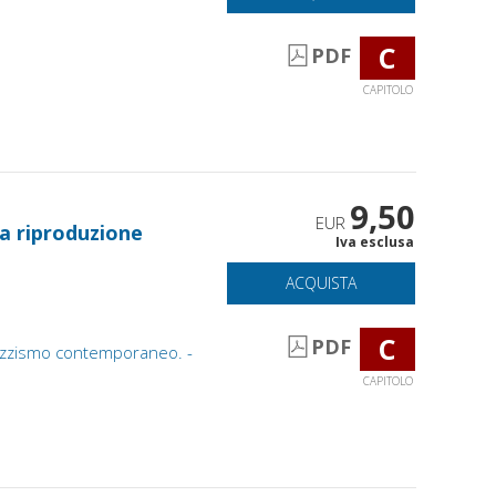
C
PDF
CAPITOLO
9,50
EUR
la riproduzione
Iva esclusa
ACQUISTA
C
PDF
 razzismo contemporaneo. -
CAPITOLO