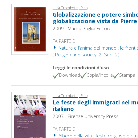
Lucà Trombetta, Pino
Globalizzazione e potere simbol
globalizzazione vista da Pierr
2009 - Mauro Pagliai Editore
FA PARTE DI
Natura e l'anima del mondo : le frontie
( Religion and society. 2. Ser ; 2)
Leggi le condizioni d'uso
Download
Copia/incolla
Stampa
Lucà Trombetta, Pino
Le feste degli immigrati nel m
italiano
2007 - Firenze University Press
FA PARTE DI
Albero della vita : feste religiose e ri