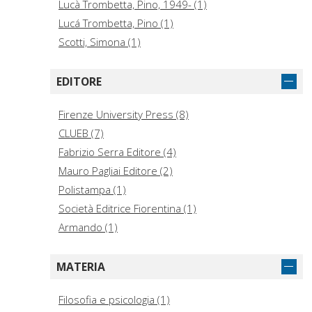
Lucà Trombetta, Pino, 1949- (1)
Lucá Trombetta, Pino (1)
Scotti, Simona (1)
EDITORE
Firenze University Press (8)
CLUEB (7)
Fabrizio Serra Editore (4)
Mauro Pagliai Editore (2)
Polistampa (1)
Società Editrice Fiorentina (1)
Armando (1)
MATERIA
Filosofia e psicologia (1)