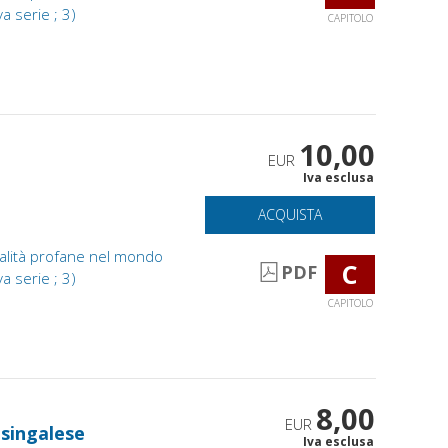
va serie ; 3)
CAPITOLO
10,00
EUR
Iva esclusa
ACQUISTA
tualità profane nel mondo
C
PDF
va serie ; 3)
CAPITOLO
8,00
EUR
singalese
Iva esclusa