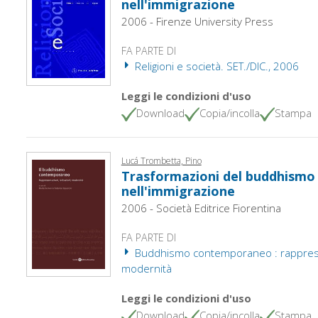
nell'immigrazione
2006 - Firenze University Press
FA PARTE DI
Religioni e società. SET./DIC., 2006
Leggi le condizioni d'uso
Download
Copia/incolla
Stampa
Lucá Trombetta, Pino
Trasformazioni del buddhismo 
nell'immigrazione
2006 - Società Editrice Fiorentina
FA PARTE DI
Buddhismo contemporaneo : rappresent
modernità
Leggi le condizioni d'uso
Download
Copia/incolla
Stampa