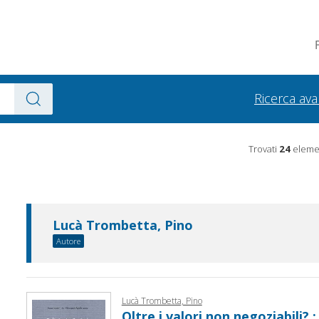
Ricerca av
Trovati
24
elemen
Lucà Trombetta, Pino
Autore
Lucà Trombetta, Pino
Oltre i valori non negoziabili? :