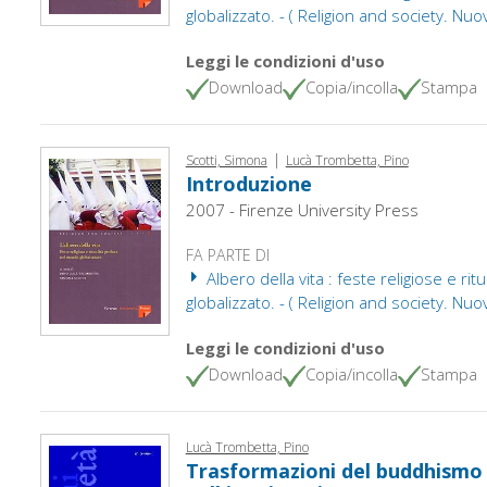
globalizzato. - ( Religion and society. Nuo
Leggi le condizioni d'uso
Download
Copia/incolla
Stampa
|
Scotti, Simona
Lucà Trombetta, Pino
Introduzione
2007 - Firenze University Press
FA PARTE DI
Albero della vita : feste religiose e ri
globalizzato. - ( Religion and society. Nuo
Leggi le condizioni d'uso
Download
Copia/incolla
Stampa
Lucà Trombetta, Pino
Trasformazioni del buddhismo 