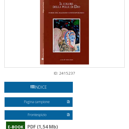
ID: 2415237
INDICE
Pagina campione
Frontespizio
PDF (1,54 Mb)
E-BOOK