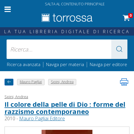
SALTA AL CONTENUTO PRINCIPALE
0
LA TUA LIBRERIA DIGITALE DI RICERCA
|
|
Ricerca avanzata
Naviga per materia
Naviga per editore
Mauro Pagliai
Spini, Andrea
Spini, Andrea
Il colore della pelle di Dio : forme del
razzismo contemporaneo
2010 -
Mauro Pagliai Editore