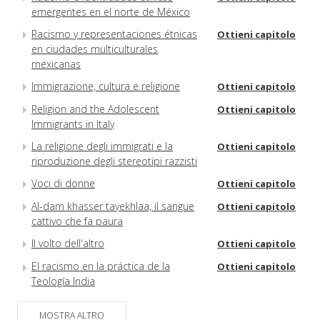
emergentes en el norte de México
Racismo y representaciones étnicas
Ottieni capitolo
en ciudades multiculturales
mexicanas
Immigrazione, cultura e religione
Ottieni capitolo
Religion and the Adolescent
Ottieni capitolo
Immigrants in Italy
La religione degli immigrati e la
Ottieni capitolo
riproduzione degli stereotipi razzisti
Voci di donne
Ottieni capitolo
Al-dam khasser tayekhlaa, il sangue
Ottieni capitolo
cattivo che fa paura
Il volto dell'altro
Ottieni capitolo
El racismo en la práctica de la
Ottieni capitolo
Teología India
Le identità religiose e il lavoro
Ottieni capitolo
MOSTRA ALTRO
migrante