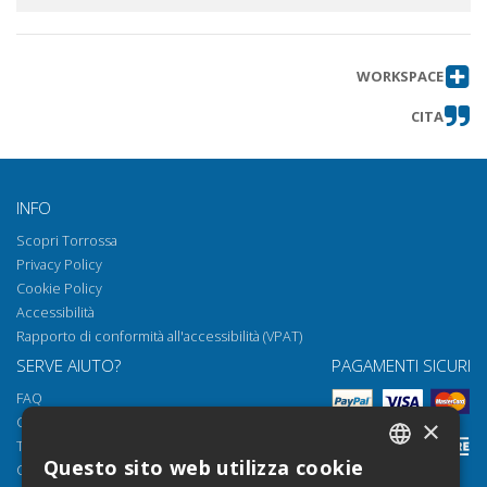
WORKSPACE
CITA
INFO
Scopri Torrossa
Privacy Policy
Cookie Policy
Accessibilità
Rapporto di conformità all'accessibilità (VPAT)
SERVE AIUTO?
PAGAMENTI SICURI
FAQ
Come aprire i nostri documenti
×
Torrossa Reader
Questo sito web utilizza cookie
Condizioni d'uso
ITALIAN