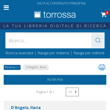
SALTA AL CONTENUTO PRINCIPALE
0
LA TUA LIBRERIA DIGITALE DI RICERCA
|
|
Ricerca avanzata
Naviga per materia
Naviga per editore
Ricerca
>>
D'Angelo, Ilaria
FILTRA PER
Pagina 1 di 1
D'Angelo, Ilaria