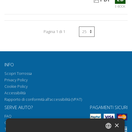
E-BOOK
Pagina 1 di 1
INFO
Scopri Torrossa
Privacy Policy
Cookie Policy
Accessibilità
Rapporto di conformità all'accessibilità (VPAT)
SERVE AIUTO?
PAGAMENTI SICURI
FAQ
Come aprire i nostri documenti
×
Torrossa Reader