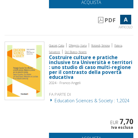
ACQUISTA
A
PDF
ARTICOLO
|
|
|
Giaconi, Catia
D'Angelo, Ilaria
Rotondi, Simona
Patera,
|
Salvatore
Del Bianco, Noemi
Costruire culture e pratiche
inclusive tra Università e territori
: uno studio di caso multi-regione
per il contrasto della povertà
educativa
2024 - Franco Angeli
FA PARTE DI
Education Sciences & Society : 1,2024
7,70
EUR
Iva esclusa