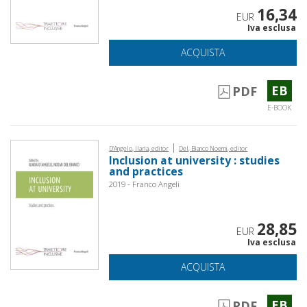
16,34
EUR
Iva esclusa
ACQUISTA
EB
PDF
E-BOOK
|
D'Angelo, Ilaria, editor
Del, Bianco Noemi, editor
Inclusion at university : studies
and practices
2019 - Franco Angeli
28,85
EUR
Iva esclusa
ACQUISTA
EB
PDF