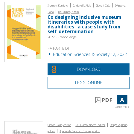
|
|
|
Shogren, Karrie A.
Caldarelli, Aldo
Giaconi, Catia
D'Angelo,
|
Ilaria
Del Bianco, Noemi
Co designing inclusive museum
itineraries with people with
disabilities : a case study from
self-determination
2022 - Franco Angeli
FA PARTE DI
Education Sciences & Society : 2, 2022
DOWNLOAD
LEGGI ONLINE
A
PDF
ARTICOLO
|
|
Giaconi, Catia, editor
Del Bianco, Noemi, editor
D'Angelo, Ilaria,
|
editor
Aparecida Capellini, Simone, editor