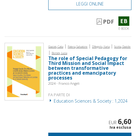
LEGGI ONLINE
EB
PDF
E-BOOK
|
|
|
Giaconi, Catia
Patera, Salvatore
D'Angelo, Ilaria
Scotta, Davide
|
Borsini, Lucia
The role of Special Pedagogy for
Third Mission and Social Impact
between transformative
practices and emancipatory
processes
2024 - Franco Angeli
FA PARTE DI
Education Sciences & Society : 1,2024
6,60
EUR
Iva esclusa