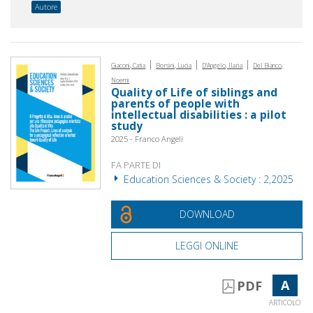
Autore
|
|
|
Giaconi, Catia
Borsini, Lucia
D'Angelo, Ilaria
Del Bianco,
Noemi
Quality of Life of siblings and
parents of people with
intellectual disabilities : a pilot
study
2025 - Franco Angeli
FA PARTE DI
Education Sciences & Society : 2,2025
DOWNLOAD
LEGGI ONLINE
A
PDF
ARTICOLO