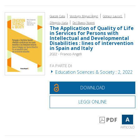
|
|
|
Giaconi, Catia
Verdugo, Miguel Ángel
Gómez, Laura E.
|
D'Angelo, Ilaria
Del Bianco, Noemi
The Application of Quality of Life
in Services for Persons with
Intellectual and Developmental
Disabilities : lines of intervention
in Spain and Italy
2022 - Franco Angeli
FA PARTE DI
Education Sciences & Society : 2, 2022
DOWNLOAD
LEGGI ONLINE
A
PDF
ARTICOLO