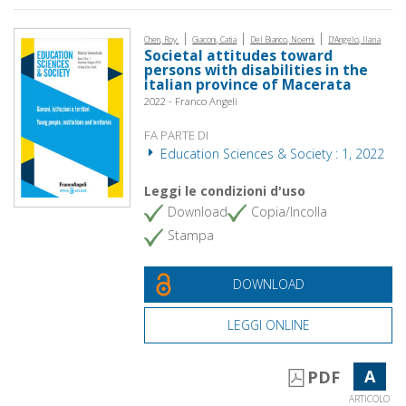
|
|
|
Chen, Roy.
Giaconi, Catia
Del Bianco, Noemi
D'Angelo, Ilaria
Societal attitudes toward
persons with disabilities in the
italian province of Macerata
2022 - Franco Angeli
FA PARTE DI
Education Sciences & Society : 1, 2022
Leggi le condizioni d'uso
Download
Copia/Incolla
Stampa
DOWNLOAD
LEGGI ONLINE
A
PDF
ARTICOLO