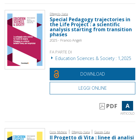
D'Angelo, Ilaria
Special Pedagogy trajectories in
the Life Project : a scientific
analysis starting from transition
phases
2025 - Franco Angeli
FA PARTE DI
Education Sciences & Society : 1,2025
DOWNLOAD
LEGGI ONLINE
A
PDF
ARTICOLO
|
|
Corsi, Michele
D'Angelo, Ilaria
Giaconi, Catia
Il Progetto di Vita : linee di analisi