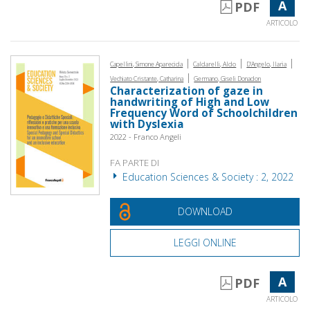
A
PDF
ARTICOLO
|
|
|
Capellini, Simone Aparecida
Caldarelli, Aldo
D'Angelo, Ilaria
|
Vechiato Cristante, Catharina
Germano, Giseli Donadon
Characterization of gaze in
handwriting of High and Low
Frequency Word of Schoolchildren
with Dyslexia
2022 - Franco Angeli
FA PARTE DI
Education Sciences & Society : 2, 2022
DOWNLOAD
LEGGI ONLINE
A
PDF
ARTICOLO