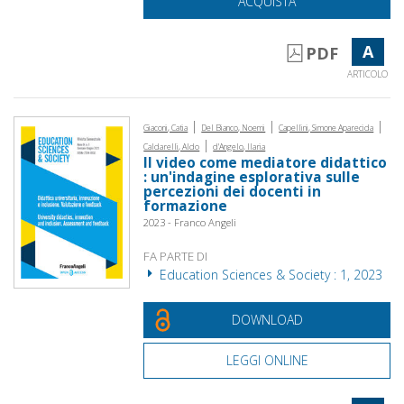
ACQUISTA
A
PDF
ARTICOLO
|
|
|
Giaconi, Catia
Del Bianco, Noemi
Capellini, Simone Aparecida
|
Caldarelli, Aldo
d'Angelo, Ilaria
Il video come mediatore didattico
: un'indagine esplorativa sulle
percezioni dei docenti in
formazione
2023 - Franco Angeli
FA PARTE DI
Education Sciences & Society : 1, 2023
DOWNLOAD
LEGGI ONLINE