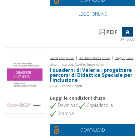
LEGGI ONLINE
A
PDF
ARTICOLO
|
|
Giaconi, Catia, editor
Del Bianco, Noemi, editor
D'Angelo, Ilaria,
|
editor
Aparecida Capellini, Simone, editor
I quaderni di Valeria : progettare
percorsi di Didattica Speciale per
l'inclusione
2024 - Franco Angeli
Leggi le condizioni d'uso
Download
Copia/Incolla
Stampa
DOWNLOAD