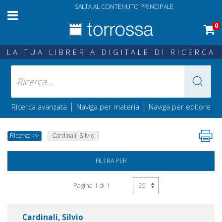
SALTA AL CONTENUTO PRINCIPALE
0
LA TUA LIBRERIA DIGITALE DI RICERCA
|
|
Ricerca avanzata
Naviga per materia
Naviga per editore
Ricerca
>>
Cardinali, Silvio
FILTRA PER
Pagina 1 di 1
Cardinali, Silvio