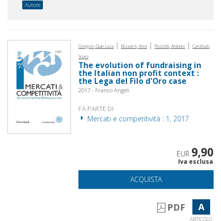
Autore
|
|
|
Gregori, Gian Luca
Bizzarri, Alex
Picciotti, Antonio
Cardinali,
Silvio
The evolution of fundraising in
the Italian non profit context :
the Lega del Filo d'Oro case
2017 - Franco Angeli
FA PARTE DI
Mercati e competitività : 1, 2017
9,90
EUR
Iva esclusa
ACQUISTA
A
PDF
ARTICOLO