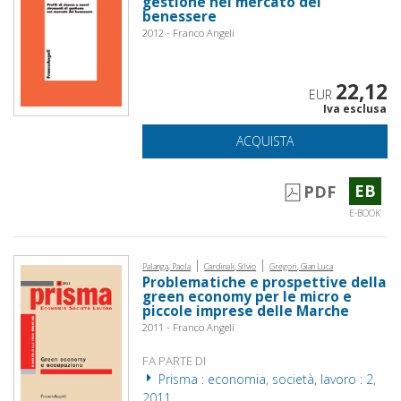
gestione nel mercato del
benessere
2012 - Franco Angeli
22,12
EUR
Iva esclusa
ACQUISTA
EB
PDF
E-BOOK
|
|
Palanga, Paola
Cardinali, Silvio
Gregori, Gian Luca
Problematiche e prospettive della
green economy per le micro e
piccole imprese delle Marche
2011 - Franco Angeli
FA PARTE DI
Prisma : economia, società, lavoro : 2,
2011