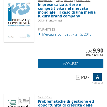
Travaglini, Meri
Gregori, Gian Luca
Cardinali, Silvio
Imprese calzaturiere e
competitività nel mercato
mondiale : il caso di una media
luxury brand company
2013 - Franco Angeli
FA PARTE DI
Mercati e competitività : 3, 2013
9,90
EUR
Iva esclusa
ACQUISTA
A
PDF
ARTICOLO
Cardinali, Silvio
Problematiche di gestione ed
opportunità di crescita delle