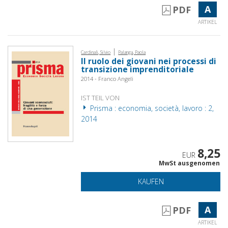
A
PDF
ARTIKEL
|
Cardinali, Silvio
Palanga, Paola
Il ruolo dei giovani nei processi di
transizione imprenditoriale
2014 - Franco Angeli
IST TEIL VON
Prisma : economia, società, lavoro : 2,
2014
8,25
EUR
MwSt ausgenomen
KAUFEN
A
PDF
ARTIKEL