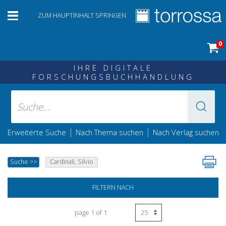
ZUM HAUPTINHALT SPRINGEN
0
IHRE DIGITALE
FORSCHUNGSBUCHHANDLUNG
|
|
Erweiterte Suche
Nach Thema suchen
Nach Verlag suchen
Suche
>>
Cardinali, Silvio
FILTERN NACH
page 1 of 1