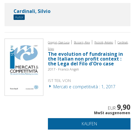
Cardinali, Silvio
Autor
|
|
|
Gregori, Gian Luca
Bizzarri, Alex
Picciotti, Antonio
Cardinali,
Silvio
The evolution of fundraising in
the Italian non profit context :
the Lega del Filo d'Oro case
2017 - Franco Angeli
IST TEIL VON
Mercati e competitività : 1, 2017
9,90
EUR
MwSt ausgenomen
KAUFEN