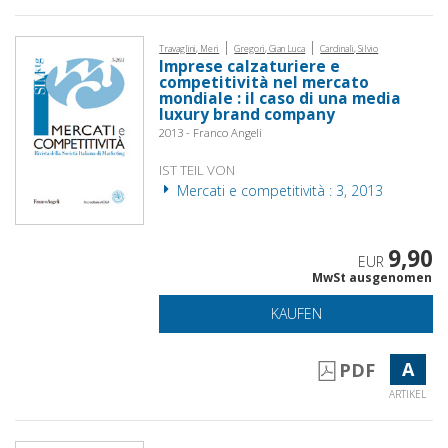
|
|
Travaglini, Meri
Gregori, Gian Luca
Cardinali, Silvio
Imprese calzaturiere e
competitività nel mercato
mondiale : il caso di una media
luxury brand company
2013 - Franco Angeli
IST TEIL VON
Mercati e competitività : 3, 2013
9,90
EUR
MwSt ausgenomen
KAUFEN
A
PDF
ARTIKEL