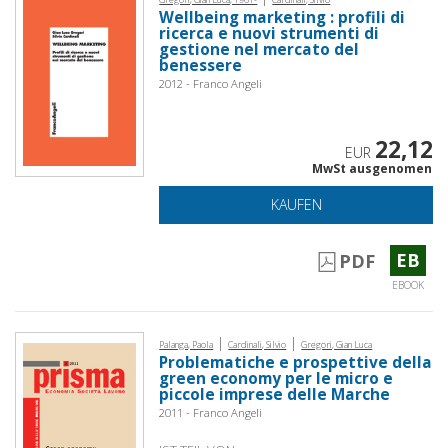
Wellbeing marketing : profili di
ricerca e nuovi strumenti di
gestione nel mercato del
benessere
2012 - Franco Angeli
22,12
EUR
MwSt ausgenomen
KAUFEN
EB
PDF
EBOOK
|
|
Palanga, Paola
Cardinali, Silvio
Gregori, Gian Luca
Problematiche e prospettive della
green economy per le micro e
piccole imprese delle Marche
2011 - Franco Angeli