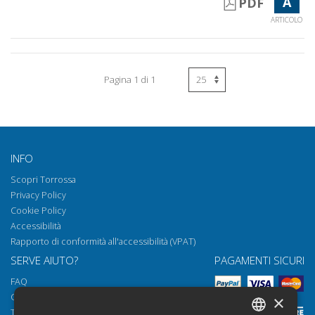
A
PDF
ARTICOLO
Pagina 1 di 1
INFO
Scopri Torrossa
Privacy Policy
Cookie Policy
Accessibilità
Rapporto di conformità all'accessibilità (VPAT)
SERVE AIUTO?
PAGAMENTI SICURI
FAQ
Come aprire i nostri documenti
×
Torrossa Reader