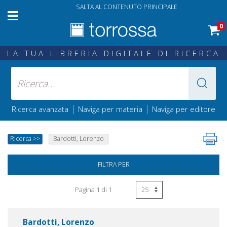
SALTA AL CONTENUTO PRINCIPALE
0
LA TUA LIBRERIA DIGITALE DI RICERCA
|
|
Ricerca avanzata
Naviga per materia
Naviga per editore
Ricerca
>>
Bardotti, Lorenzo
FILTRA PER
Pagina 1 di 1
Bardotti, Lorenzo