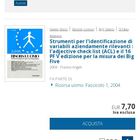
Autore
|
|
|
Giannini, Marco
Bardotti, Lorenzo
Rigli, Daniela
Di Fabio,
Annamaria
Strumenti per l'identificazione di
variabili aziendamente rilevanti :
l'adjective check list (ACL) e il 16
PF V edizione per la misura dei Big
Five
2004 - Franco Angeli
FA PARTE DI
Risorsa uomo. Fascicolo 1, 2004
7,70
EUR
Iva esclusa
ACQUISTA