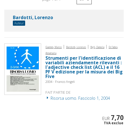
Bardotti, Lorenzo
Auteur
|
|
|
Giannini, Marco
Bardotti, Lorenzo
Rigli, Daniela
Di Fabio,
Annamaria
Strumenti per l'identificazione di
variabili aziendamente rilevanti :
l'adjective check list (ACL) e il 16
PF V edizione per la misura dei Big
Five
2004 - Franco Angeli
FAIT PARTIE DE
Risorsa uomo. Fascicolo 1, 2004
7,70
EUR
TVA exclue