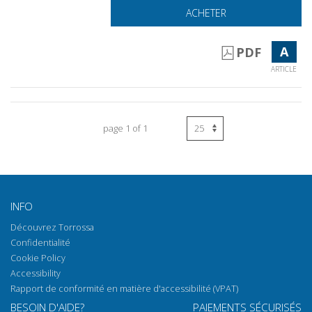
ACHETER
A
PDF
ARTICLE
page 1 of 1
INFO
Découvrez Torrossa
Confidentialité
Cookie Policy
Accessibility
Rapport de conformité en matière d'accessibilité (VPAT)
BESOIN D'AIDE?
PAIEMENTS SÉCURISÉS