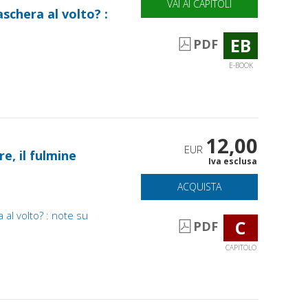
VAI AI CAPITOLI
schera al volto? :
EB
PDF
E-BOOK
12,00
EUR
re, il fulmine
Iva esclusa
ACQUISTA
al volto? : note su
C
PDF
CAPITOLO