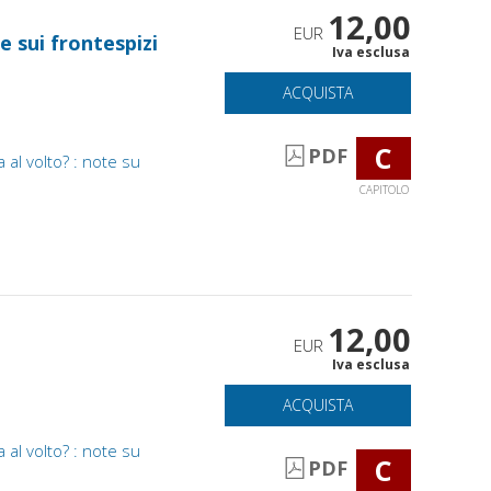
12,00
EUR
e sui frontespizi
Iva esclusa
ACQUISTA
C
PDF
al volto? : note su
CAPITOLO
12,00
EUR
Iva esclusa
ACQUISTA
al volto? : note su
C
PDF