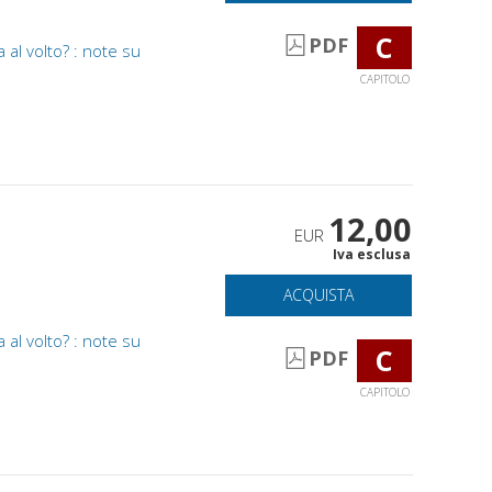
C
PDF
al volto? : note su
CAPITOLO
12,00
EUR
Iva esclusa
ACQUISTA
al volto? : note su
C
PDF
CAPITOLO