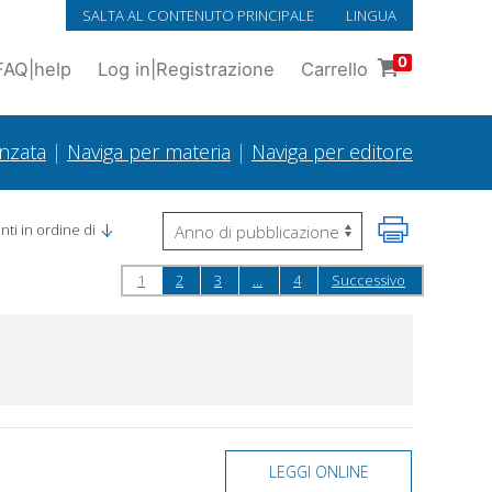
SALTA AL CONTENUTO PRINCIPALE
LINGUA
0
FAQ
|
help
Log in
|
Registrazione
Carrello
anzata
|
Naviga per materia
|
Naviga per editore
ti in ordine di
1
2
3
...
4
Successivo
LEGGI ONLINE