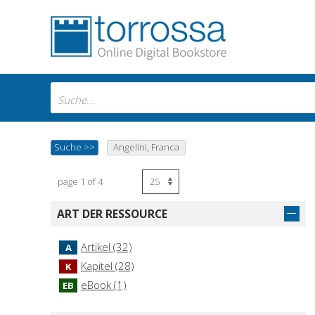
Suche
>>
Angelini, Franca
page 1 of 4
ART DER RESSOURCE
Artikel (32)
A
Kapitel (28)
K
eBook (1)
EB