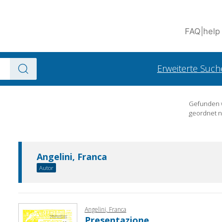
FAQ
|
help
Erweiterte Such
Gefunden
geordnet 
Angelini, Franca
Autor
Angelini, Franca
Presentazione