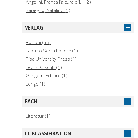
Angelini, Franca [a cura di]. (12)
Sapegno, Natalino (1)
VERLAG
Bulzoni (56)
Fabrizio Serra Editore (1)
Pisa University Press (1)
Leo S. Olschki (1)
Gangemi Editore (1)
Longo (1)
FACH
Literatur (1)
LC KLASSIFIKATION