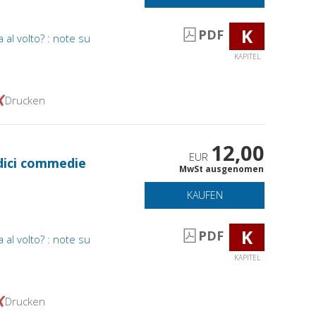
K
PDF
al volto? : note su
KAPITEL
Drucken
12,00
EUR
edici commedie
MwSt ausgenomen
KAUFEN
K
PDF
al volto? : note su
KAPITEL
Drucken