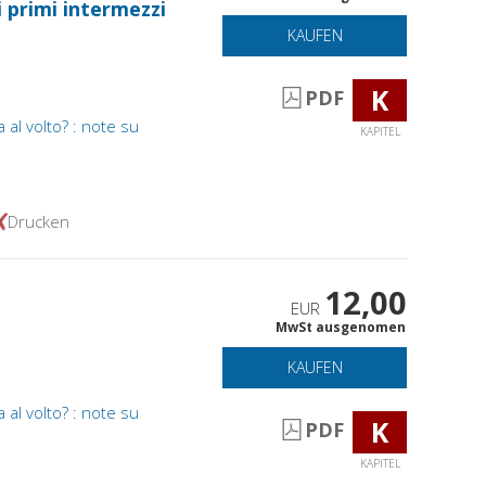
i primi intermezzi
KAUFEN
K
PDF
al volto? : note su
KAPITEL
Drucken
12,00
EUR
MwSt ausgenomen
KAUFEN
al volto? : note su
K
PDF
KAPITEL