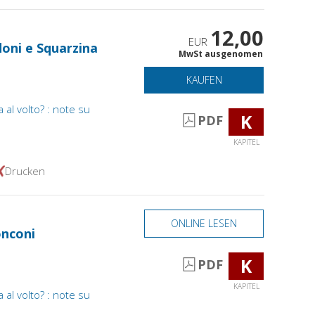
12,00
EUR
doni e Squarzina
MwSt ausgenomen
KAUFEN
al volto? : note su
K
PDF
KAPITEL
Drucken
ONLINE LESEN
onconi
K
PDF
KAPITEL
al volto? : note su