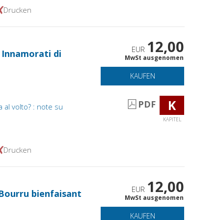
Drucken
12,00
EUR
 Innamorati di
MwSt ausgenomen
KAUFEN
K
PDF
al volto? : note su
KAPITEL
Drucken
12,00
EUR
 Bourru bienfaisant
MwSt ausgenomen
KAUFEN