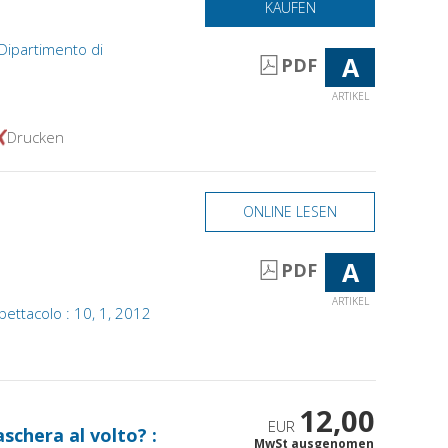
KAUFEN
l Dipartimento di
A
PDF
ARTIKEL
Drucken
ONLINE LESEN
A
PDF
ARTIKEL
pettacolo : 10, 1, 2012
12,00
EUR
schera al volto? :
MwSt ausgenomen