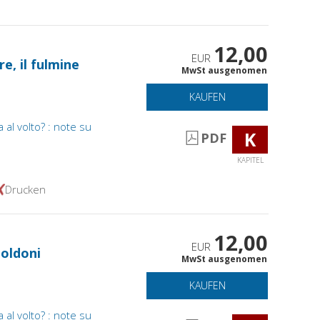
12,00
EUR
re, il fulmine
MwSt ausgenomen
KAUFEN
al volto? : note su
K
PDF
KAPITEL
Drucken
12,00
EUR
Goldoni
MwSt ausgenomen
KAUFEN
al volto? : note su