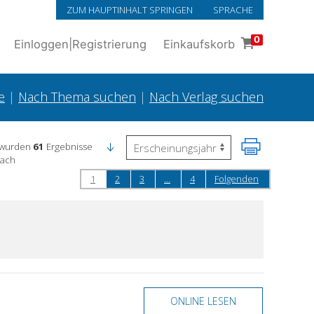
ZUM HAUPTINHALT SPRINGEN
SPRACHE
0
Einloggen
|
Registrierung
Einkaufskorb
e
|
Nach Thema suchen
|
Nach Verlag suchen
 wurden
61
Ergebnisse
nach
1
2
3
...
4
Folgenden
ONLINE LESEN