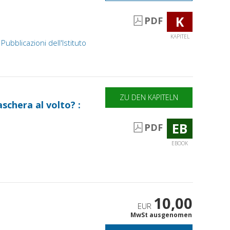
K
PDF
KAPITEL
Pubblicazioni dell'Istituto
ZU DEN KAPITELN
schera al volto? :
EB
PDF
EBOOK
10,00
EUR
MwSt ausgenomen