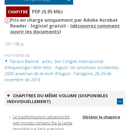
PDF (0,95 Mb)
CHAPITRE
Pris en charge uniquement par Adobe Acrobat
Reader - logiciel gratuit - (
découvrez comment
ouvrir les documents
)
191-196 p.
FAIT PARTIE DE
Tarraco Biennal : actes, 2on Congrés Internacional
d'Arqueologia i Món Antic : August i les províncies occidentals,
2000 aniversari de la mort d'August : Tarragona, 26-29 de
novembre de 2014
CHAPITRES DU MÊME VOLUME (DISPONIBLES
INDIVIDUELLEMENT)
Le trasformazioni urbanistiche
Obtenir le chapitre
nell mondo romano fra la tarda
repubblica e l'età augustea