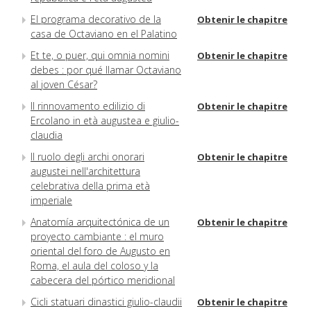
El programa decorativo de la
Obtenir le chapitre
casa de Octaviano en el Palatino
Et te, o puer, qui omnia nomini
Obtenir le chapitre
debes : por qué llamar Octaviano
al joven César?
Il rinnovamento edilizio di
Obtenir le chapitre
Ercolano in età augustea e giulio-
claudia
Il ruolo degli archi onorari
Obtenir le chapitre
augustei nell'architettura
celebrativa della prima età
imperiale
Anatomía arquitectónica de un
Obtenir le chapitre
proyecto cambiante : el muro
oriental del foro de Augusto en
Roma, el aula del coloso y la
cabecera del pórtico meridional
Cicli statuari dinastici giulio-claudii
Obtenir le chapitre