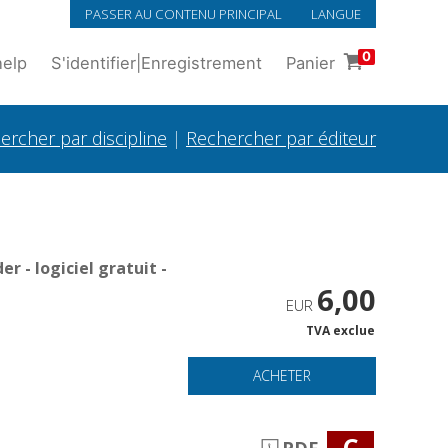
PASSER AU CONTENU PRINCIPAL
LANGUE
0
help
S'identifier
|
Enregistrement
Panier
ercher par discipline
|
Rechercher par éditeur
 - logiciel gratuit -
6,00
EUR
TVA exclue
ACHETER
C