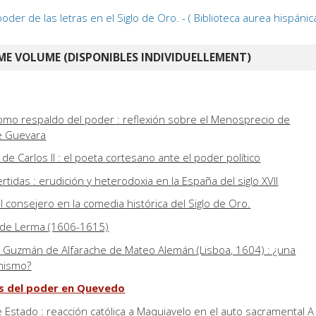
poder de las letras en el Siglo de Oro. - ( Biblioteca aurea hispánic
E VOLUME (DISPONIBLES INDIVIDUELLEMENT)
 como respaldo del poder : reflexión sobre el Menosprecio de
e Guevara
e Carlos II : el poeta cortesano ante el poder político
tidas : erudición y heterodoxia en la España del siglo XVII
 consejero en la comedia histórica del Siglo de Oro.
 de Lerma (1606-1615)
l Guzmán de Alfarache de Mateo Alemán (Lisboa, 1604) : ¿una
rmismo?
as del poder en Quevedo
e Estado : reacción católica a Maquiavelo en el auto sacramental A