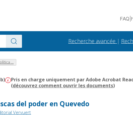
FAQ
|
Recherche avancée
|
Rech
ítica ...
Mb)
Pris en charge uniquement par Adobe Acrobat Reader
(
découvrez comment ouvrir les documents
)
escas del poder en Quevedo
itorial Vervuert