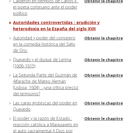
Calderón en tiempos de Carlos II :
Obtenir le chapitre
el poeta cortesano ante el poder
político
Autoridades controvertidas : erudición y
heterodoxia en la España del siglo XVII
Autoridad y poder del consejero
Obtenir le chapitre
en la comedia histórica del Siglo
de Oro.
Quevedo y el duque de Lerma
Obtenir le chapitre
(1606-1615)
La Segunda Parte del Guzmán de
Obtenir le chapitre
Alfarache de Mateo Alemán
(Lisboa, 1604) : ¿una crítica precoz
del lermismo?
Las caras grotescas del poder en
Obtenir le chapitre
Quevedo
El poder y la razón de Estado :
Obtenir le chapitre
reacción católica a Maquiavelo en
el auto sacramental A Dios por