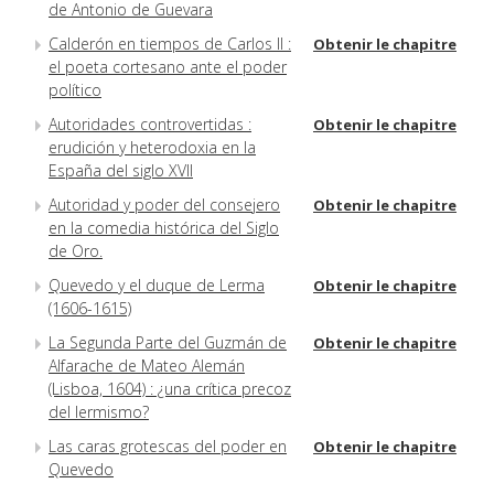
de Antonio de Guevara
Calderón en tiempos de Carlos II :
Obtenir le chapitre
el poeta cortesano ante el poder
político
Autoridades controvertidas :
Obtenir le chapitre
erudición y heterodoxia en la
España del siglo XVII
Autoridad y poder del consejero
Obtenir le chapitre
en la comedia histórica del Siglo
de Oro.
Quevedo y el duque de Lerma
Obtenir le chapitre
(1606-1615)
La Segunda Parte del Guzmán de
Obtenir le chapitre
Alfarache de Mateo Alemán
(Lisboa, 1604) : ¿una crítica precoz
del lermismo?
Las caras grotescas del poder en
Obtenir le chapitre
Quevedo