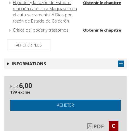
El poder y la razón de Estado :
Obtenir le chapitre
reacción católica a Maquiavelo en
el auto sacramental A Dios por
razón de Estado de Calderón
Crítica del poder y trastornos
Obtenir le chapitre
ideológicos : la estancia de don
Quijote y Sancho con los duques
AFFICHER PLUS
Poder, derecho y moral en los
Obtenir le chapitre
siglos XVI y XVII : la razón de
INFORMATIONS
Estado entre rebelión y
disimulación
¿Paz entre cristianos o guerra
Obtenir le chapitre
6,00
contra los herejes? : la crítica
EUR
hispana ante la política exterior
TVA exclue
de la Monarquía Hispánica (siglos
XVI-XVII)
ACHETER
Sobre los autores
Obtenir le chapitre
C
PDF