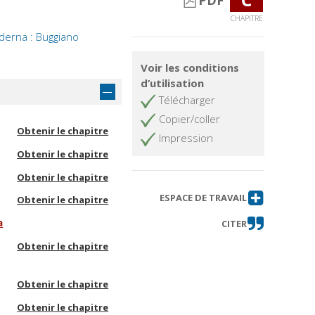
PDF
CHAPITRE
oderna : Buggiano
Voir les conditions
d’utilisation
Télécharger
Copier/coller
Obtenir le chapitre
Impression
Obtenir le chapitre
Obtenir le chapitre
ESPACE DE TRAVAIL
Obtenir le chapitre
a
CITER
Obtenir le chapitre
Obtenir le chapitre
Obtenir le chapitre