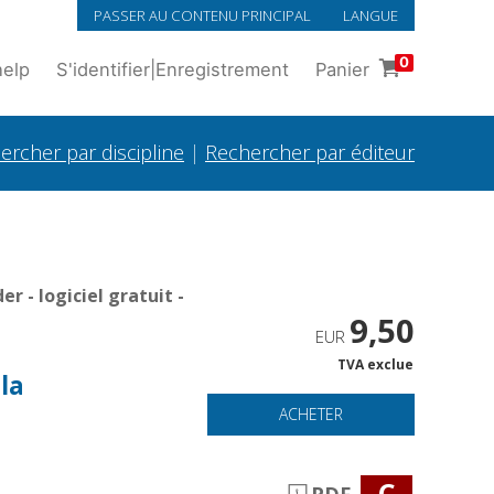
PASSER AU CONTENU PRINCIPAL
LANGUE
0
help
S'identifier
|
Enregistrement
Panier
ercher par discipline
|
Rechercher par éditeur
 - logiciel gratuit -
9,50
EUR
TVA exclue
la
ACHETER
C