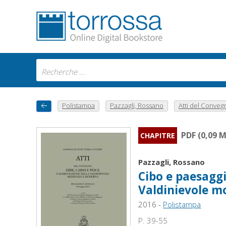
Polistampa
Pazzagli, Rossano
Atti del Convegn
PDF (0,09 
CHAPITRE
Pazzagli, Rossano
Cibo e paesaggi
Valdinievole 
2016 -
Polistampa
P. 39-55