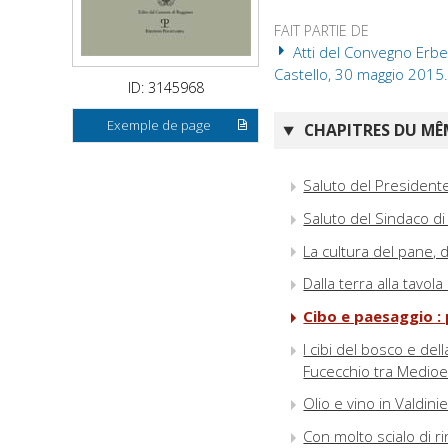
FAIT PARTIE DE
Atti del Convegno Erbe,
Castello, 30 maggio 2015. 
ID: 3145968
Exemple de page
CHAPITRES DU MÊM
Saluto del Presidente
Saluto del Sindaco d
La cultura del pane, d
Dalla terra alla tavol
Cibo e paesaggio :
I cibi del bosco e del
Fucecchio tra Medio
Olio e vino in Valdini
Con molto scialo di ri