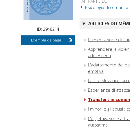
FAIT PARTIE DE
Psicologia di comunità :
ARTICLES DU MÊME
ID: 2948214
Presentazione del num
Exemple de page
Apprendere la violenz
adolescenti
L'adattamento dei bam
emotiva
Italia e Slovenia : u
Esperienze di attac
Transfert in comuni
I minori e gli abusi 
L'oggettivazione attra
autostima