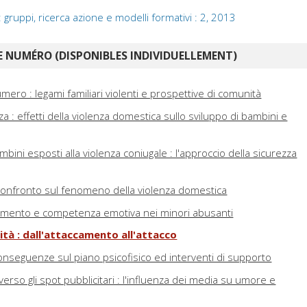
 gruppi, ricerca azione e modelli formativi : 2, 2013
 NUMÉRO (DISPONIBLES INDIVIDUELLEMENT)
ero : legami familiari violenti e prospettive di comunità
a : effetti della violenza domestica sullo sviluppo di bambini e
bini esposti alla violenza coniugale : l'approccio della sicurezza
n confronto sul fenomeno della violenza domestica
camento e competenza emotiva nei minori abusanti
tà : dall'attaccamento all'attacco
: conseguenze sul piano psicofisico ed interventi di supporto
verso gli spot pubblicitari : l'influenza dei media su umore e