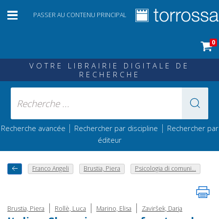
PASSER AU CONTENU PRINCIPAL
0
VOTRE LIBRAIRIE DIGITALE DE
RECHERCHE
|
|
Recherche avancée
Rechercher par discipline
Rechercher par
éditeur
Franco Angeli
Brustia, Piera
Psicologia di comuni...
|
|
|
Brustia, Piera
Rollè, Luca
Marino, Elisa
Zaviršek, Darja