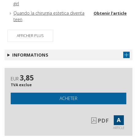
girl
Quando la chirurgia estetica diventa
Obtenir l'article
teen
Schede bibliografiche
Obtenir l'article
AFFICHER PLUS
Abstracts
Obtenir l'article
INFORMATIONS
3,85
EUR
TVA exclue
ACHETER
A
PDF
ARTICLE