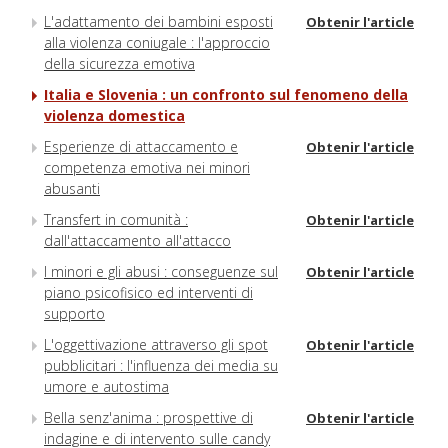
L'adattamento dei bambini esposti
Obtenir l'article
alla violenza coniugale : l'approccio
della sicurezza emotiva
Italia e Slovenia : un confronto sul fenomeno della
violenza domestica
Esperienze di attaccamento e
Obtenir l'article
competenza emotiva nei minori
abusanti
Transfert in comunità :
Obtenir l'article
dall'attaccamento all'attacco
I minori e gli abusi : conseguenze sul
Obtenir l'article
piano psicofisico ed interventi di
supporto
L'oggettivazione attraverso gli spot
Obtenir l'article
pubblicitari : l'influenza dei media su
umore e autostima
Bella senz'anima : prospettive di
Obtenir l'article
indagine e di intervento sulle candy