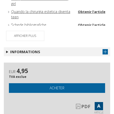
girl
Quando la chirurgia estetica diventa
Obtenir l'article
teen
Schede bibliografiche
Obtenir l'article
Abstracts
Obtenir l'article
AFFICHER PLUS
INFORMATIONS
4,95
EUR
TVA exclue
ACHETER
A
PDF
ARTICLE