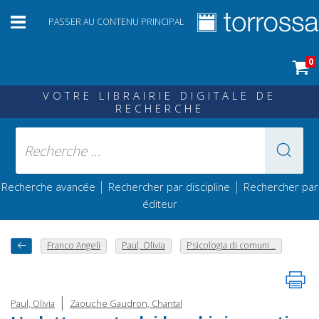
PASSER AU CONTENU PRINCIPAL
0
VOTRE LIBRAIRIE DIGITALE DE
RECHERCHE
|
|
Recherche avancée
Rechercher par discipline
Rechercher par
éditeur
Franco Angeli
Paul, Olivia
Psicologia di comuni...
|
Paul, Olivia
Zaouche Gaudron, Chantal