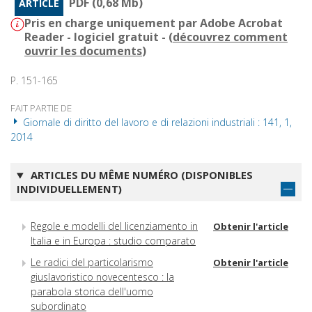
PDF (0,68 Mb)
ARTICLE
Pris en charge uniquement par Adobe Acrobat
Reader - logiciel gratuit - (
découvrez comment
ouvrir les documents
)
P. 151-165
FAIT PARTIE DE
Giornale di diritto del lavoro e di relazioni industriali : 141, 1,
2014
ARTICLES DU MÊME NUMÉRO (DISPONIBLES
INDIVIDUELLEMENT)
Regole e modelli del licenziamento in
Obtenir l'article
Italia e in Europa : studio comparato
Le radici del particolarismo
Obtenir l'article
giuslavoristico novecentesco : la
parabola storica dell'uomo
subordinato