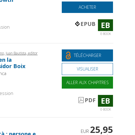
ACHETER
EB
EPUB
ssion
E-BOOK
no, Juan Bautista, editor
TÉLÉCHARGER
en la
sidor Boix
VISUALISER
nca
ALLER AUX CHAPITRES
ession
EB
PDF
E-BOOK
25,95
EUR
tà : persone e