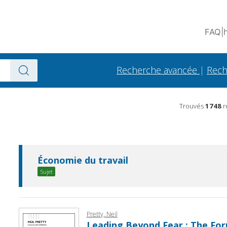
FAQ
|
Recherche avancée
|
Rech
Trouvés
1748
r
Économie du travail
Sujet
Pretty, Neil
Leading Beyond Fear : The For