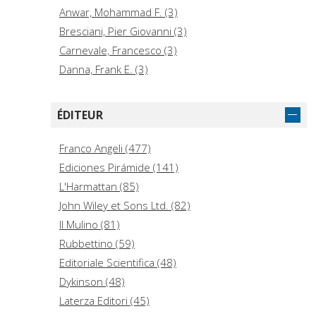
Anwar, Mohammad F. (3)
Bresciani, Pier Giovanni (3)
Carnevale, Francesco (3)
Danna, Frank E. (3)
Harvard Business Review (3)
Holmes, Andrew (3)
ÉDITEUR
Ma, Jeffrey F. (3)
Mari, Giovanni, editor (3)
Franco Angeli (477)
Mayer, Bernard S. (3)
Ediciones Pirámide (141)
Paz Sánchez, José Juan de. (3)
L'Harmattan (85)
Pitre, Christopher J. (3)
John Wiley et Sons Ltd. (82)
Quemada Clariana, Enrique (3)
Il Mulino (81)
Saraceno, Chiara (3)
Rubbettino (59)
Editoriale Scientifica (48)
Dykinson (48)
Laterza Editori (45)