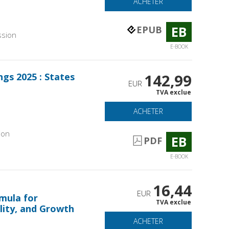
ACHETER
EB
EPUB
ssion
E-BOOK
gs 2025 : States
142,99
EUR
TVA exclue
ACHETER
ion
EB
PDF
E-BOOK
16,44
EUR
mula for
TVA exclue
lity, and Growth
ACHETER