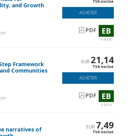
TVA exclue
lity, and Growth
ACHETER
EB
PDF
ion
E-BOOK
21,14
EUR
-Step Framework
TVA exclue
 and Communities
ACHETER
EB
PDF
ion
E-BOOK
7,49
EUR
ue narratives of
TVA exclue
rowth