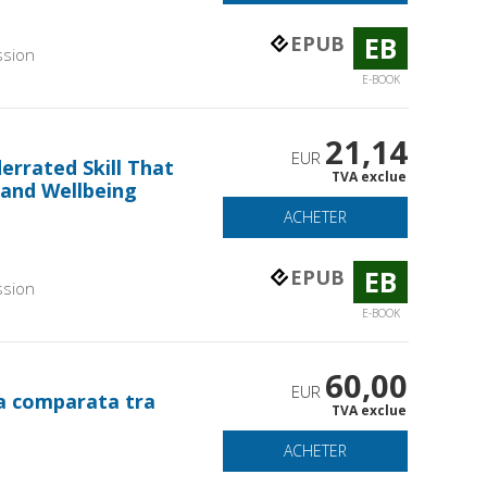
EB
EPUB
ssion
E-BOOK
21,14
EUR
errated Skill That
TVA exclue
 and Wellbeing
ACHETER
EB
EPUB
ssion
E-BOOK
60,00
EUR
ca comparata tra
TVA exclue
ACHETER