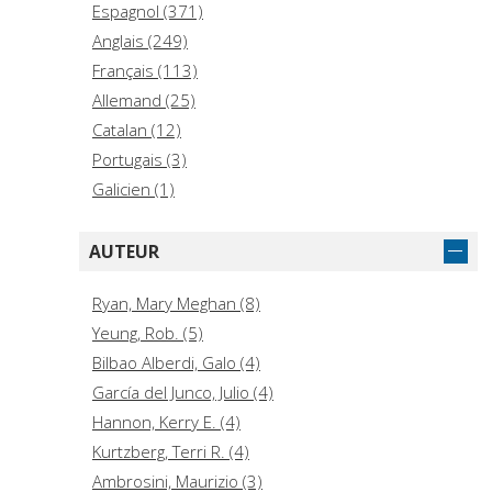
Espagnol (371)
Anglais (249)
Français (113)
Allemand (25)
Catalan (12)
Portugais (3)
Galicien (1)
AUTEUR
Ryan, Mary Meghan (8)
Yeung, Rob. (5)
Bilbao Alberdi, Galo (4)
García del Junco, Julio (4)
Hannon, Kerry E. (4)
Kurtzberg, Terri R. (4)
Ambrosini, Maurizio (3)