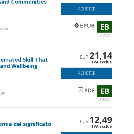
 and Communities
ACHETER
EB
EPUB
ssion
E-BOOK
21,14
EUR
errated Skill That
TVA exclue
 and Wellbeing
ACHETER
EB
PDF
ion
E-BOOK
12,49
EUR
omia del significato
TVA exclue