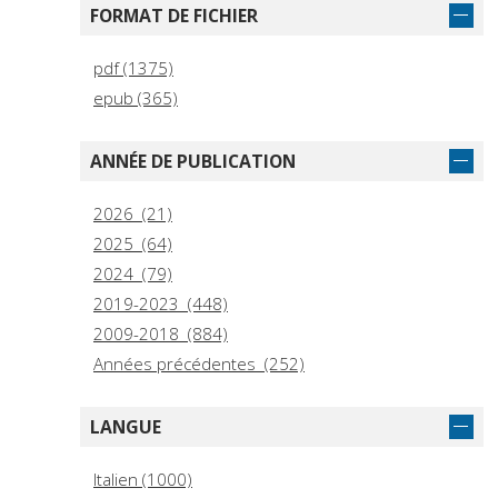
FORMAT DE FICHIER
pdf (1375)
epub (365)
ANNÉE DE PUBLICATION
2026 (21)
2025 (64)
2024 (79)
2019-2023 (448)
2009-2018 (884)
Années précédentes (252)
LANGUE
Italien (1000)