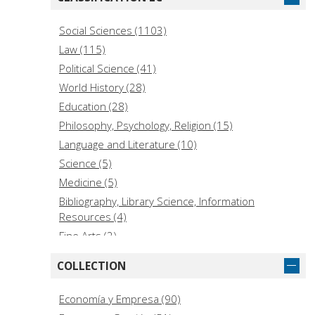
Social Sciences (1103)
Law (115)
Political Science (41)
World History (28)
Education (28)
Philosophy, Psychology, Religion (15)
Language and Literature (10)
Science (5)
Medicine (5)
Bibliography, Library Science, Information
Resources (4)
Fine Arts (2)
Technology (2)
COLLECTION
History of the Americas (Local) (1)
Geography, Anthropology, Recreation (1)
Economía y Empresa (90)
Music (1)