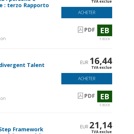
TVA exclue
e : terzo Rapporto
ACHETER
EB
PDF
ion
E-BOOK
16,44
EUR
divergent Talent
TVA exclue
ACHETER
EB
PDF
ion
E-BOOK
21,14
EUR
-Step Framework
TVA exclue