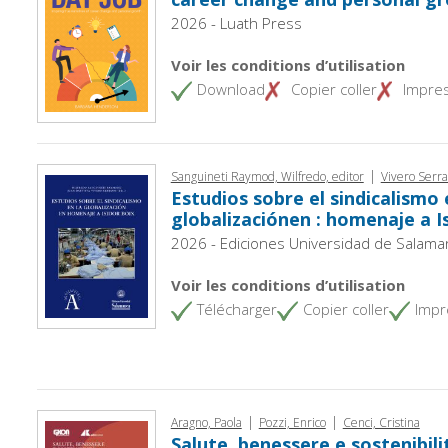
2026 - Luath Press
Voir les conditions d’utilisation
Download
Copier coller
Impre
|
Sanguineti Raymod, Wilfredo, editor
Vivero Serra
Estudios sobre el sindicalismo 
globalizaciónen : homenaje a I
2026 - Ediciones Universidad de Salama
Voir les conditions d’utilisation
Télécharger
Copier coller
Impr
|
|
Aragno, Paola
Pozzi, Enrico
Cenci, Cristina
Salute, benessere e sostenibili