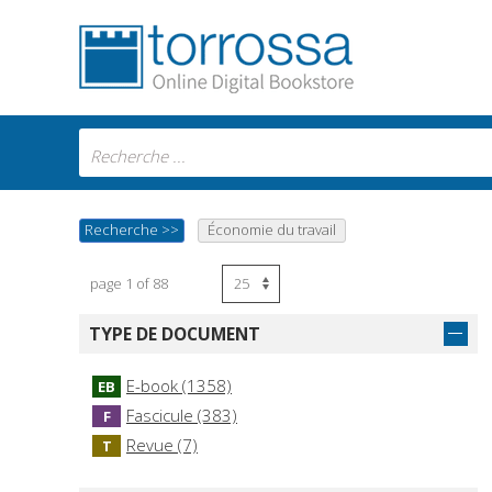
Recherche
>>
Économie du travail
page 1 of 88
TYPE DE DOCUMENT
E-book (1358)
EB
Fascicule (383)
F
Revue (7)
T