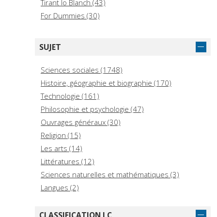
Tirant lo Blanch (43)
For Dummies (30)
CRIC - Coordinamento Riviste Italiane di Cultura
(27)
SUJET
CLUEB (25)
Princeton University Press (24)
Sciences sociales (1748)
Firenze University Press (23)
Histoire, géographie et biographie (170)
Donzelli Editore (19)
Technologie (161)
Bloomsbury Publishing (18)
Philosophie et psychologie (47)
Viella (15)
Ouvrages généraux (30)
Duncker & Humblot (13)
Religion (15)
Key Editore (12)
Les arts (14)
Littératures (12)
Sciences naturelles et mathématiques (3)
Langues (2)
CLASSIFICATION LC