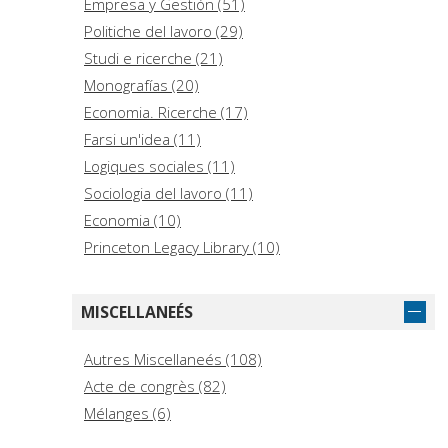
Empresa y Gestión (51)
Agriculture (1)
Politiche del lavoro (29)
Naval Science (1)
Studi e ricerche (21)
Monografías (20)
Economia. Ricerche (17)
Farsi un'idea (11)
Logiques sociales (11)
Sociologia del lavoro (11)
Economia (10)
Princeton Legacy Library (10)
Saggi (10)
Homenajes y congresos (9)
MISCELLANEÉS
Saggi. Storia e scienze sociali (9)
Ricerca (8)
Autres Miscellaneés (108)
Collectanea (7)
Acte de congrès (82)
Diritto del lavoro nei sistemi giuridici nazionali,
Mélanges (6)
integrati e transnazionali (7)