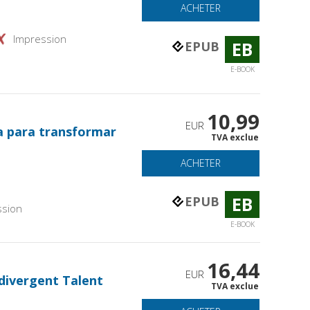
ACHETER
Impression
EB
EPUB
E-BOOK
10,99
EUR
a para transformar
TVA exclue
ACHETER
EB
EPUB
ssion
E-BOOK
16,44
EUR
divergent Talent
TVA exclue