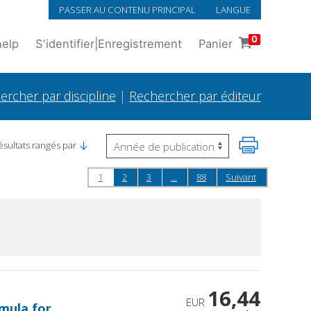
PASSER AU CONTENU PRINCIPAL
LANGUE
0
help
S'identifier
|
Enregistrement
Panier
ercher par discipline
|
Rechercher par éditeur
ésultats rangés par
1
2
3
...
88
Suivant
16,44
EUR
mula for