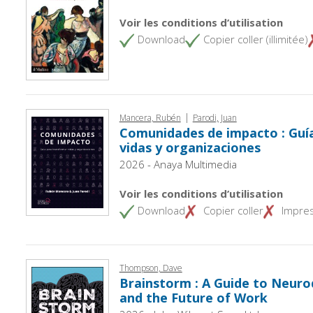
Voir les conditions d’utilisation
Download
Copier coller (illimitée)
|
Mancera, Rubén
Parodi, Juan
Comunidades de impacto : Guí
vidas y organizaciones
2026 - Anaya Multimedia
Voir les conditions d’utilisation
Download
Copier coller
Impre
Thompson, Dave
Brainstorm : A Guide to Neuro
and the Future of Work