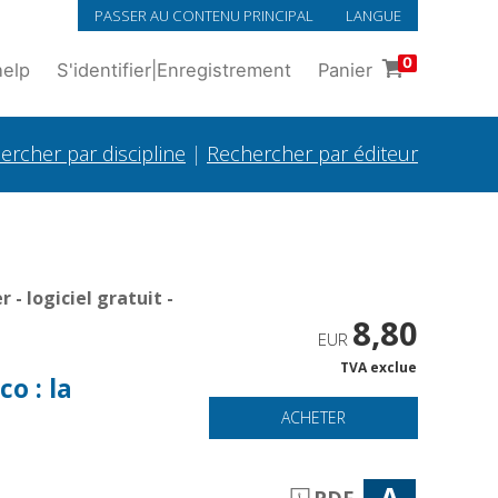
PASSER AU CONTENU PRINCIPAL
LANGUE
0
help
S'identifier
|
Enregistrement
Panier
ercher par discipline
|
Rechercher par éditeur
- logiciel gratuit -
8,80
EUR
TVA exclue
o : la
ACHETER
A