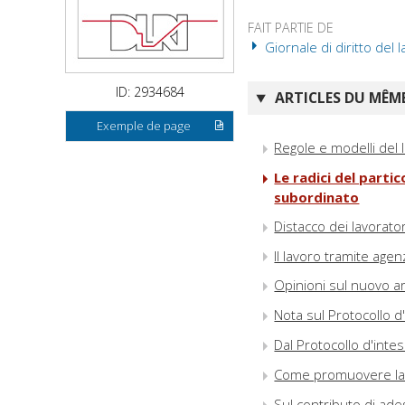
FAIT PARTIE DE
Giornale di diritto del l
ID: 2934684
ARTICLES DU MÊME
Exemple de page
Regole e modelli del 
Le radici del parti
subordinato
Distacco dei lavorato
Il lavoro tramite age
Opinioni sul nuovo art
Nota sul Protocollo 
Dal Protocollo d'intes
Come promuovere la 
Sul contributo di ade