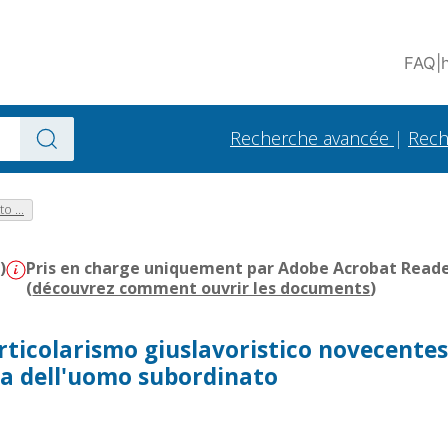
FAQ
|
Recherche avancée
|
Rech
o ...
)
Pris en charge uniquement par Adobe Acrobat Reader 
(
découvrez comment ouvrir les documents
)
articolarismo giuslavoristico novecentesc
ca dell'uomo subordinato