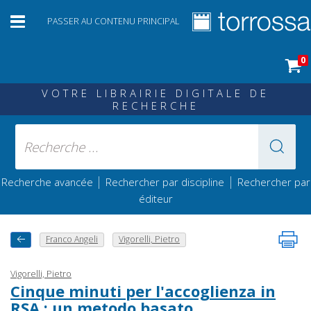
PASSER AU CONTENU PRINCIPAL
0
VOTRE LIBRAIRIE DIGITALE DE
RECHERCHE
|
|
Recherche avancée
Rechercher par discipline
Rechercher par
éditeur
Franco Angeli
Vigorelli, Pietro
Vigorelli, Pietro
Cinque minuti per l'accoglienza in
RSA : un metodo basato