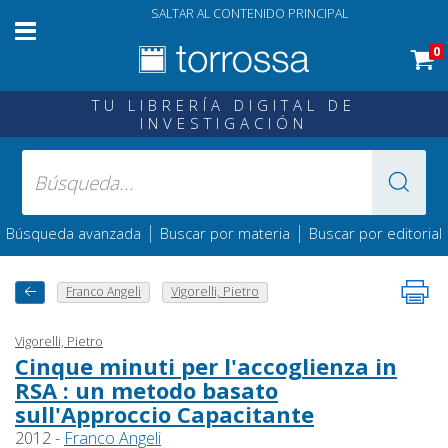
SALTAR AL CONTENIDO PRINCIPAL
0
TU LIBRERÍA DIGITAL DE
INVESTIGACIÓN
|
|
Búsqueda avanzada
Buscar por materia
Buscar por editorial
Franco Angeli
Vigorelli, Pietro
Vigorelli, Pietro
Cinque minuti per l'accoglienza in
RSA : un metodo basato
sull'Approccio Capacitante
2012 -
Franco Angeli