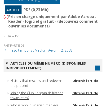
PDF (0,23 Mb)
ARTICLE
Pris en charge uniquement par Adobe Acrobat
Reader - logiciel gratuit - (
découvrez comment
ouvrir les documents
)
P. 345-361
FAIT PARTIE DE
Imago temporis : Medium Aevum : 2, 2008
ARTICLES DU MÊME NUMÉRO (DISPONIBLES
INDIVIDUELLEMENT)
History that rescues and redeems
Obtenir l'article
the present
Joining the Club : a spanish historic
Obtenir l'article
towns atlas?
Who is who in Spanish medieval
Obtenir l'article