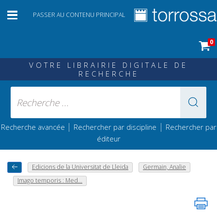
PASSER AU CONTENU PRINCIPAL
0
VOTRE LIBRAIRIE DIGITALE DE
RECHERCHE
|
|
Recherche avancée
Rechercher par discipline
Rechercher par
éditeur
Edicions de la Universitat de Lleida
Germain, Analie
Imago temporis : Med...