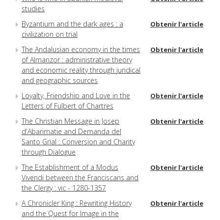
studies
Byzantium and the dark ages : a
Obtenir l'article
civilization on trial
The Andalusian economy in the times
Obtenir l'article
of Almanzor : administrative theory
and economic reality through juridical
and geographic sources
Loyalty, Friendship and Love in the
Obtenir l'article
Letters of Fulbert of Chartres
The Christian Message in Josep
Obtenir l'article
d'Abarimatie and Demanda del
Santo Grial : Conversion and Charity
through Dialogue
The Establishment of a Modus
Obtenir l'article
Vivendi between the Franciscans and
the Clergy : vic - 1280-1357
A Chronicler King : Rewriting History
Obtenir l'article
and the Quest for Image in the