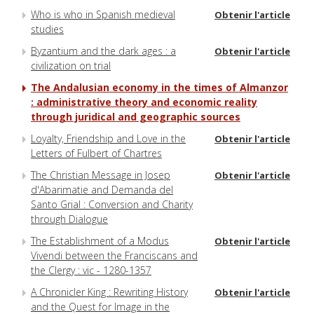
Who is who in Spanish medieval
Obtenir l'article
studies
Byzantium and the dark ages : a
Obtenir l'article
civilization on trial
The Andalusian economy in the times of Almanzor
: administrative theory and economic reality
through juridical and geographic sources
Loyalty, Friendship and Love in the
Obtenir l'article
Letters of Fulbert of Chartres
The Christian Message in Josep
Obtenir l'article
d'Abarimatie and Demanda del
Santo Grial : Conversion and Charity
through Dialogue
The Establishment of a Modus
Obtenir l'article
Vivendi between the Franciscans and
the Clergy : vic - 1280-1357
A Chronicler King : Rewriting History
Obtenir l'article
and the Quest for Image in the