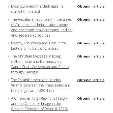
Byzantium and the dark ages : a
Obtenir l'article
civilization on trial
The Andalusian economy in the times
Obtenir l'article
of Almanzor : administrative theory
and economic reality through juridical
and geographic sources
Loyalty, Friendship and Love in the
Obtenir l'article
Letters of Fulbert of Chartres
The Christian Message in Josep
Obtenir l'article
d'Abarimatie and Demanda del
Santo Grial : Conversion and Charity
through Dialogue
The Establishment of a Modus
Obtenir l'article
Vivendi between the Franciscans and
the Clergy : vic - 1280-1357
A Chronicler King : Rewriting History
Obtenir l'article
and the Quest for Image in the
Catalan Chronicle of Peter III (1319-