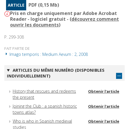
PDF (0,15 Mb)
ARTICLE
Pris en charge uniquement par Adobe Acrobat
Reader - logiciel gratuit - (
découvrez comment
ouvrir les documents
)
P. 299-308
FAIT PARTIE DE
Imago temporis : Medium Aevum : 2, 2008
ARTICLES DU MÊME NUMÉRO (DISPONIBLES
INDIVIDUELLEMENT)
History that rescues and redeems
Obtenir l'article
the present
Joining the Club : a spanish historic
Obtenir l'article
towns atlas?
Who is who in Spanish medieval
Obtenir l'article
studies