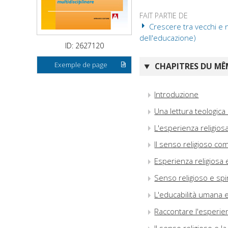
FAIT PARTIE DE
Crescere tra vecchi e nu
dell'educazione)
ID: 2627120
Exemple de page
CHAPITRES DU MÊM
Introduzione
Una lettura teologica
L'esperienza religiosa
Il senso religioso co
Esperienza religiosa 
Senso religioso e spir
L'educabilità umana e l
Raccontare l'esperien