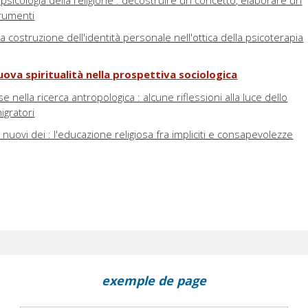
a psicologia della religione : decostruire un concetto, elaborare un
rumenti
 la costruzione dell'identità personale nell'ottica della psicoterapia
uova spiritualità nella prospettiva sociologica
e nella ricerca antropologica : alcune riflessioni alla luce dello
igratori
nuovi dei : l'educazione religiosa fra impliciti e consapevolezze
exemple de page