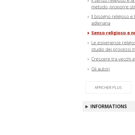
Il senso religioso e l
metodo, proporre st
Il bisogno religioso e
adleriana
Senso religioso e n
Le esperienze religios
studio dei processi m
Crescere tra vecchi e 
Gli autori
AFFICHER PLUS
INFORMATIONS