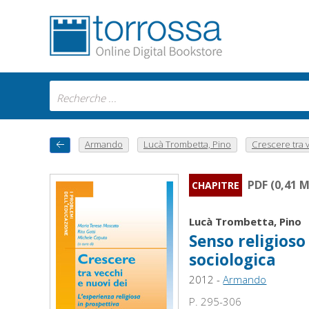
Armando
Lucà Trombetta, Pino
Crescere tra v
PDF (0,41 
CHAPITRE
Lucà Trombetta, Pino
Senso religioso
sociologica
2012 -
Armando
P. 295-306