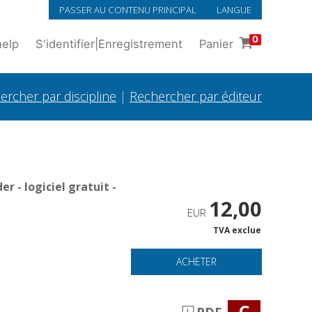
PASSER AU CONTENU PRINCIPAL
LANGUE
0
help
S'identifier
|
Enregistrement
Panier
ercher par discipline
|
Rechercher par éditeur
 - logiciel gratuit -
12,00
EUR
TVA exclue
ACHETER
C