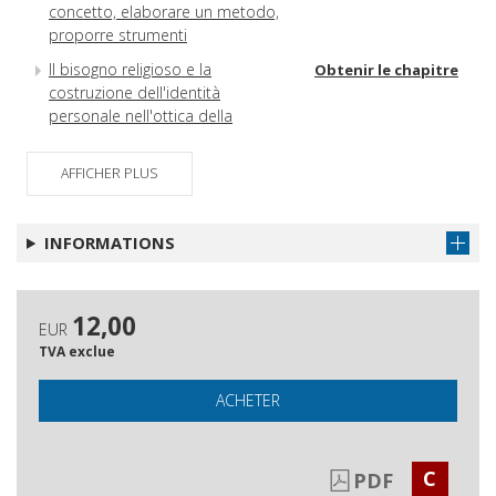
concetto, elaborare un metodo,
proporre strumenti
Il bisogno religioso e la
Obtenir le chapitre
costruzione dell'identità
personale nell'ottica della
psicoterapia adleriana
Senso religioso e nuova
AFFICHER PLUS
Obtenir le chapitre
spiritualità nella prospettiva
sociologica
INFORMATIONS
Le esperienze religiose nella
Obtenir le chapitre
ricerca antropologica : alcune
riflessioni alla luce dello studio
12,00
dei processi migratori
EUR
TVA exclue
Crescere tra vecchi e nuovi dei : l'educazione
religiosa fra impliciti e consapevolezze
ACHETER
Gli autori
Obtenir le chapitre
C
PDF