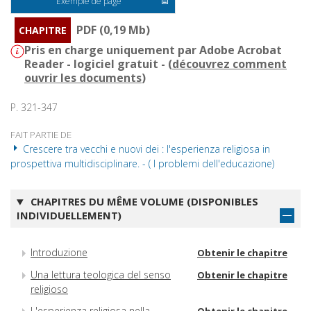
Exemple de page
PDF (0,19 Mb)
CHAPITRE
Pris en charge uniquement par Adobe Acrobat
Reader - logiciel gratuit - (
découvrez comment
ouvrir les documents
)
P. 321-347
FAIT PARTIE DE
Crescere tra vecchi e nuovi dei : l'esperienza religiosa in
prospettiva multidisciplinare. - ( I problemi dell'educazione)
CHAPITRES DU MÊME VOLUME (DISPONIBLES
INDIVIDUELLEMENT)
Introduzione
Obtenir le chapitre
Una lettura teologica del senso
Obtenir le chapitre
religioso
L'esperienza religiosa nella