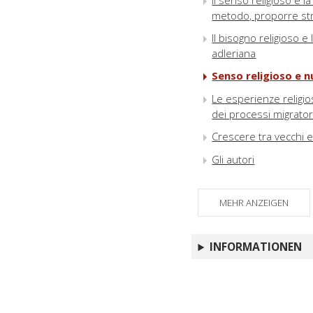
Il senso religioso e l
metodo, proporre st
Il bisogno religioso e
adleriana
Senso religioso e n
Le esperienze religios
dei processi migrator
Crescere tra vecchi e 
Gli autori
MEHR ANZEIGEN
INFORMATIONEN