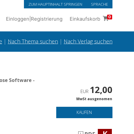
ZUM HAUPTINHALT SPRINGEN
SPRACHE
0
Einloggen
|
Registrierung
Einkaufskorb
e
|
Nach Thema suchen
|
Nach Verlag suchen
ose Software -
12,00
EUR
MwSt ausgenomen
KAUFEN
K