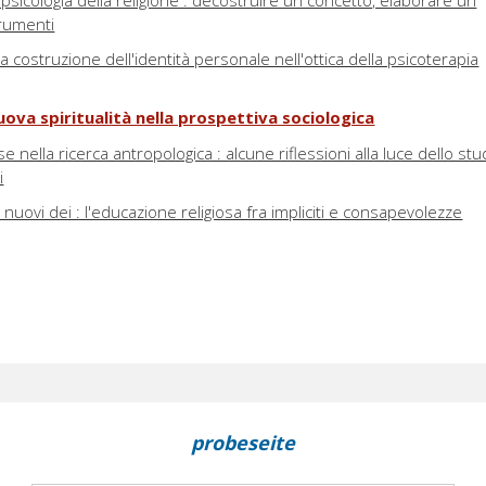
a psicologia della religione : decostruire un concetto, elaborare un
rumenti
 la costruzione dell'identità personale nell'ottica della psicoterapia
uova spiritualità nella prospettiva sociologica
e nella ricerca antropologica : alcune riflessioni alla luce dello stu
i
nuovi dei : l'educazione religiosa fra impliciti e consapevolezze
probeseite