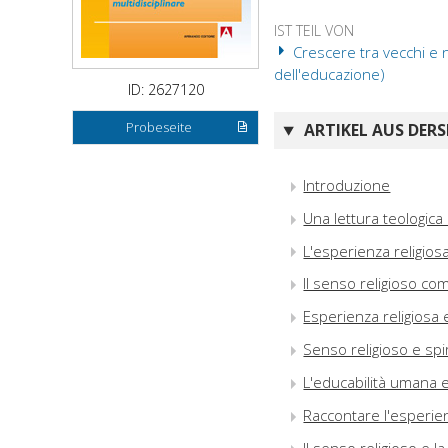
IST TEIL VON
Crescere tra vecchi e nu
dell'educazione)
ID: 2627120
Probeseite
ARTIKEL AUS DERS
Introduzione
Una lettura teologica
L'esperienza religiosa
Il senso religioso co
Esperienza religiosa 
Senso religioso e spir
L'educabilità umana e l
Raccontare l'esperien