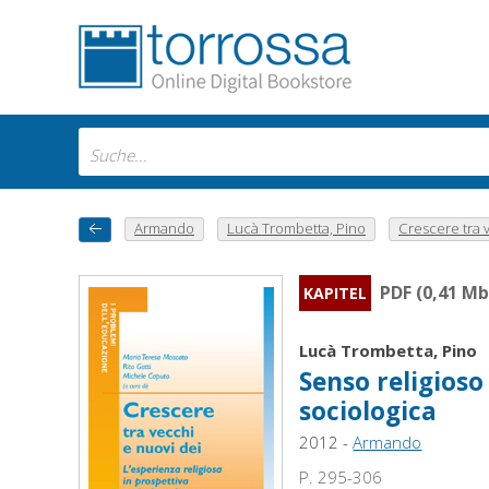
Armando
Lucà Trombetta, Pino
Crescere tra v
PDF (0,41 Mb
KAPITEL
Lucà Trombetta, Pino
Senso religioso
sociologica
2012 -
Armando
P. 295-306