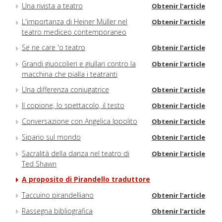
Una rivista a teatro
Obtenir l'article
L'importanza di Heiner Müller nel
Obtenir l'article
teatro mediceo contemporaneo
Se ne care 'o teatro
Obtenir l'article
Grandi giuocolieri e giullari contro la
Obtenir l'article
macchina che pialla i teatranti
Una differenza coniugatrice
Obtenir l'article
Il copione, lo spettacolo, il testo
Obtenir l'article
Conversazione con Angelica Ippolito
Obtenir l'article
Sipario sul mondo
Obtenir l'article
Sacralità della danza nel teatro di
Obtenir l'article
Ted Shawn
A proposito di Pirandello traduttore
Taccuino pirandelliano
Obtenir l'article
Rassegna bibliografica
Obtenir l'article