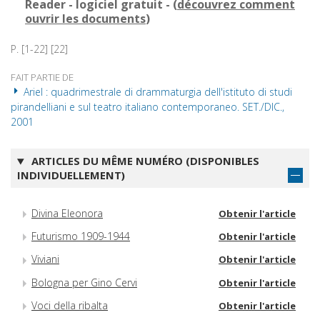
Reader - logiciel gratuit - (
découvrez comment
ouvrir les documents
)
P. [1-22] [22]
FAIT PARTIE DE
Ariel : quadrimestrale di drammaturgia dell'istituto di studi
pirandelliani e sul teatro italiano contemporaneo. SET./DIC.,
2001
ARTICLES DU MÊME NUMÉRO (DISPONIBLES
INDIVIDUELLEMENT)
Divina Eleonora
Obtenir l'article
Futurismo 1909-1944
Obtenir l'article
Viviani
Obtenir l'article
Bologna per Gino Cervi
Obtenir l'article
Voci della ribalta
Obtenir l'article